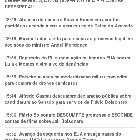
ANDRÉ MENDONÇA COM GOVERNO LULA E FLÁVIO SE
DESESPERA!!
18:28:
Atuação do ministro Kássio Nunes em acordos
partidários acende alerta e gera crítica de Reinaldo Azevedo
18:18:
Míriam Leitão alerta para riscos ao processo legal em
decisões do ministro André Mendonça
17:58:
Deputado do PL sugere ação militar dos EUA contra
Lula e Moraes e vira alvo de denúncias
15:55:
Exército avança na modernização militar com edital
para compra de drones camicases
15:44:
Alfredo Gaspar descumpre declaração pública sobre
candidatura ao Senado para ser vice de Flávio Bolsonaro
15:06:
Flávio Bolsonaro DESCUMPRE promessa e ESCONDE
contas de filme sobre Jair Bolsonaro
14:52:
Avanço da esquerda nos EUA ameaça bases do