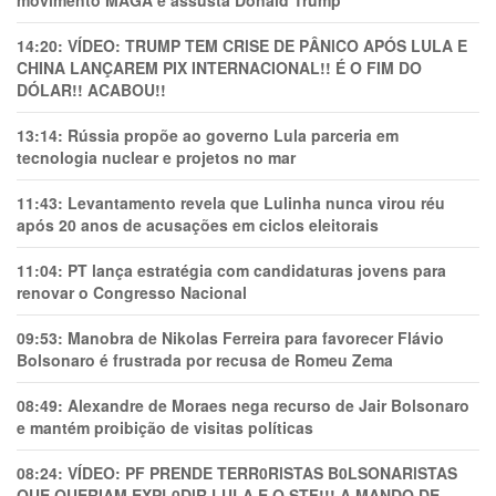
movimento MAGA e assusta Donald Trump
14:20:
VÍDEO: TRUMP TEM CRlSE DE PÂNlCO APÓS LULA E
CHINA LANÇAREM PIX INTERNACIONAL!! É O FIM DO
DÓLAR!! ACABOU!!
13:14:
Rússia propõe ao governo Lula parceria em
tecnologia nuclear e projetos no mar
11:43:
Levantamento revela que Lulinha nunca virou réu
após 20 anos de acusações em ciclos eleitorais
11:04:
PT lança estratégia com candidaturas jovens para
renovar o Congresso Nacional
09:53:
Manobra de Nikolas Ferreira para favorecer Flávio
Bolsonaro é frustrada por recusa de Romeu Zema
08:49:
Alexandre de Moraes nega recurso de Jair Bolsonaro
e mantém proibição de visitas políticas
08:24:
VÍDEO: PF PRENDE TERR0RlSTAS B0LSONARlSTAS
QUE QUERIAM EXPL0DlR LULA E O STF!!! A MANDO DE