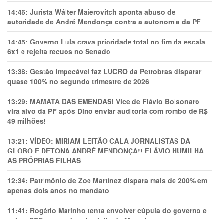
14:46:
Jurista Wálter Maierovitch aponta abuso de
autoridade de André Mendonça contra a autonomia da PF
14:45:
Governo Lula crava prioridade total no fim da escala
6x1 e rejeita recuos no Senado
13:38:
Gestão impecável faz LUCRO da Petrobras disparar
quase 100% no segundo trimestre de 2026
13:29:
MAMATA DAS EMENDAS! Vice de Flávio Bolsonaro
vira alvo da PF após Dino enviar auditoria com rombo de R$
49 milhões!
13:21:
VÍDEO: MIRIAM LEITÃO CALA JORNALISTAS DA
GLOBO E DETONA ANDRÉ MENDONÇA!! FLÁVIO HUMILHA
AS PRÓPRIAS FILHAS
12:34:
Patrimônio de Zoe Martínez dispara mais de 200% em
apenas dois anos no mandato
11:41:
Rogério Marinho tenta envolver cúpula do governo e