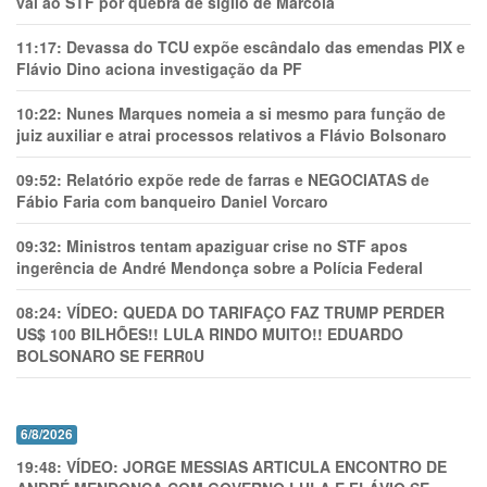
vai ao STF por quebra de sigilo de Marcola
11:17:
Devassa do TCU expõe escândalo das emendas PIX e
Flávio Dino aciona investigação da PF
10:22:
Nunes Marques nomeia a si mesmo para função de
juiz auxiliar e atrai processos relativos a Flávio Bolsonaro
09:52:
Relatório expõe rede de farras e NEGOCIATAS de
Fábio Faria com banqueiro Daniel Vorcaro
09:32:
Ministros tentam apaziguar crise no STF apos
ingerência de André Mendonça sobre a Polícia Federal
08:24:
VÍDEO: QUEDA DO TARIFAÇO FAZ TRUMP PERDER
US$ 100 BILHÕES!! LULA RINDO MUITO!! EDUARDO
BOLSONARO SE FERR0U
6/8/2026
19:48:
VÍDEO: JORGE MESSIAS ARTICULA ENCONTRO DE