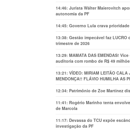
14:46:
Jurista Wálter Maierovitch ap
autonomia da PF
14:45:
Governo Lula crava prioridade 
13:38:
Gestão impecável faz LUCRO d
trimestre de 2026
13:29:
MAMATA DAS EMENDAS! Vice de 
auditoria com rombo de R$ 49 milhõe
13:21:
VÍDEO: MIRIAM LEITÃO CAL
MENDONÇA!! FLÁVIO HUMILHA AS P
12:34:
Patrimônio de Zoe Martínez d
11:41:
Rogério Marinho tenta envolve
de Marcola
11:17:
Devassa do TCU expõe escânda
investigação da PF