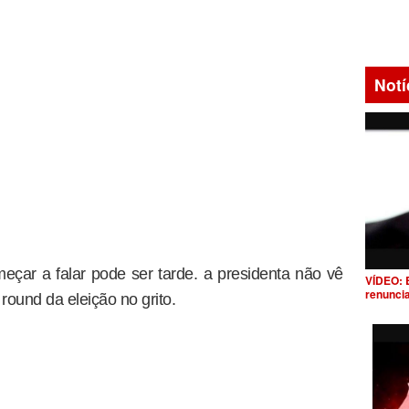
Notí
eçar a falar pode ser tarde. a presidenta não vê
VÍDEO: 
renunci
ound da eleição no grito.