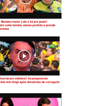
 Mandou matar Lula e foi pra jaula!!
dre solta bomba, afasta prefeito e prende
aristas
Desviaram milhões!! Acampamento
rista tem briga após denúncias de corrupção