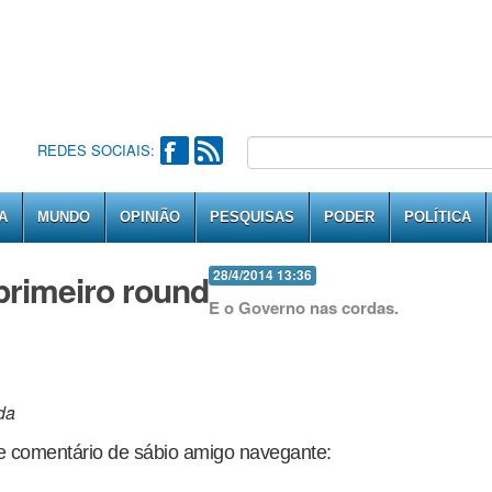
REDES SOCIAIS:
A
MUNDO
OPINIÃO
PESQUISAS
PODER
POLÍTICA
primeiro round
28/4/2014 13:36
E o Governo nas cordas.
da
e comentário de sábio amigo navegante: