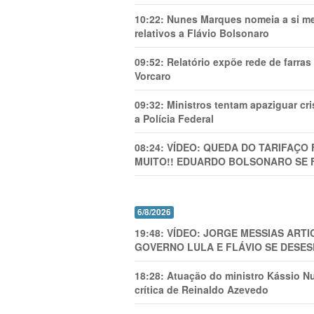
10:22:
Nunes Marques nomeia a si mes
relativos a Flávio Bolsonaro
09:52:
Relatório expõe rede de farra
Vorcaro
09:32:
Ministros tentam apaziguar c
a Polícia Federal
08:24:
VÍDEO: QUEDA DO TARIFAÇO 
MUITO!! EDUARDO BOLSONARO SE 
6/8/2026
19:48:
VÍDEO: JORGE MESSIAS AR
GOVERNO LULA E FLÁVIO SE DESES
18:28:
Atuação do ministro Kássio Nu
crítica de Reinaldo Azevedo