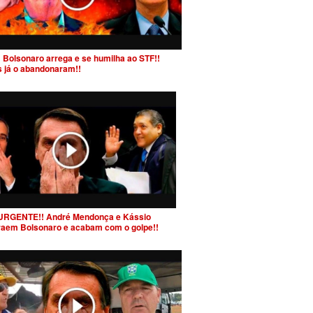
 Bolsonaro arrega e se humilha ao STF!!
s já o abandonaram!!
URGENTE!! André Mendonça e Kássio
raem Bolsonaro e acabam com o golpe!!