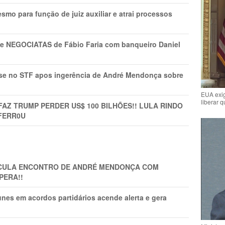
mo para função de juiz auxiliar e atrai processos
s e NEGOCIATAS de Fábio Faria com banqueiro Daniel
rise no STF apos ingerência de André Mendonça sobre
EUA exig
liberar 
FAZ TRUMP PERDER US$ 100 BILHÕES!! LULA RINDO
FERR0U
TICULA ENCONTRO DE ANDRÉ MENDONÇA COM
PERA!!
nes em acordos partidários acende alerta e gera