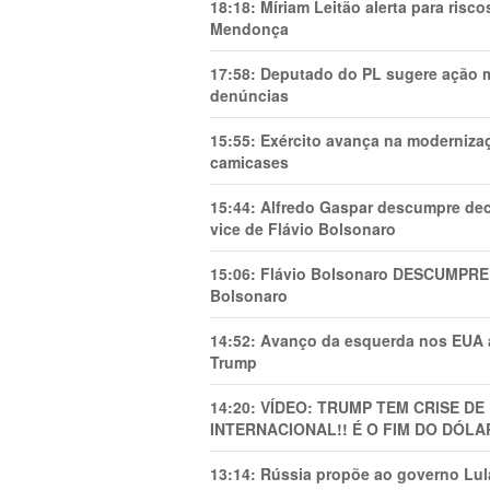
18:18:
Míriam Leitão alerta para risc
Mendonça
17:58:
Deputado do PL sugere ação mi
denúncias
15:55:
Exército avança na modernizaç
camicases
15:44:
Alfredo Gaspar descumpre dec
vice de Flávio Bolsonaro
15:06:
Flávio Bolsonaro DESCUMPRE 
Bolsonaro
14:52:
Avanço da esquerda nos EUA
Trump
14:20:
VÍDEO: TRUMP TEM CRlSE DE
INTERNACIONAL!! É O FIM DO DÓLA
13:14:
Rússia propõe ao governo Lula