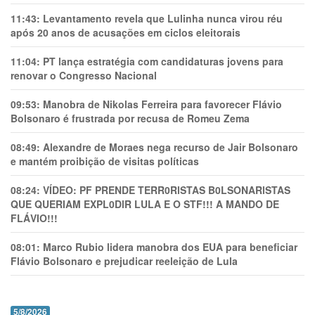
11:43:
Levantamento revela que Lulinha nunca virou réu
após 20 anos de acusações em ciclos eleitorais
11:04:
PT lança estratégia com candidaturas jovens para
renovar o Congresso Nacional
09:53:
Manobra de Nikolas Ferreira para favorecer Flávio
Bolsonaro é frustrada por recusa de Romeu Zema
08:49:
Alexandre de Moraes nega recurso de Jair Bolsonaro
e mantém proibição de visitas políticas
08:24:
VÍDEO: PF PRENDE TERR0RlSTAS B0LSONARlSTAS
QUE QUERIAM EXPL0DlR LULA E O STF!!! A MANDO DE
FLÁVIO!!!
08:01:
Marco Rubio lidera manobra dos EUA para beneficiar
Flávio Bolsonaro e prejudicar reeleição de Lula
5/8/2026