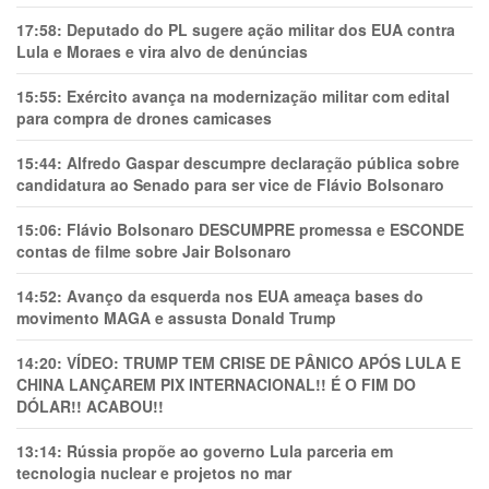
17:58:
Deputado do PL sugere ação militar dos EUA contra
Lula e Moraes e vira alvo de denúncias
15:55:
Exército avança na modernização militar com edital
para compra de drones camicases
15:44:
Alfredo Gaspar descumpre declaração pública sobre
candidatura ao Senado para ser vice de Flávio Bolsonaro
15:06:
Flávio Bolsonaro DESCUMPRE promessa e ESCONDE
contas de filme sobre Jair Bolsonaro
14:52:
Avanço da esquerda nos EUA ameaça bases do
movimento MAGA e assusta Donald Trump
14:20:
VÍDEO: TRUMP TEM CRlSE DE PÂNlCO APÓS LULA E
CHINA LANÇAREM PIX INTERNACIONAL!! É O FIM DO
DÓLAR!! ACABOU!!
13:14:
Rússia propõe ao governo Lula parceria em
tecnologia nuclear e projetos no mar