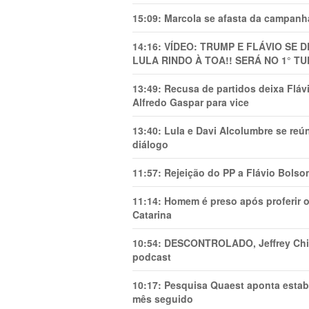
15:09:
Marcola se afasta da campanha
14:16:
VÍDEO: TRUMP E FLÁVIO SE 
LULA RINDO À TOA!! SERÁ NO 1° TU
13:49:
Recusa de partidos deixa Flá
Alfredo Gaspar para vice
13:40:
Lula e Davi Alcolumbre se reú
diálogo
11:57:
Rejeição do PP a Flávio Bolso
11:14:
Homem é preso após proferir o
Catarina
10:54:
DESCONTROLADO, Jeffrey Chiqu
podcast
10:17:
Pesquisa Quaest aponta estab
mês seguido