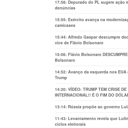
17:58:
Deputado do PL sugere ação mi
denúncias
15:55:
Exército avança na modernizaç
camicases
15:44:
Alfredo Gaspar descumpre dec
vice de Flávio Bolsonaro
15:06:
Flávio Bolsonaro DESCUMPRE 
Bolsonaro
14:52:
Avanço da esquerda nos EUA
Trump
14:20:
VÍDEO: TRUMP TEM CRlSE DE
INTERNACIONAL!! É O FIM DO DÓLA
13:14:
Rússia propõe ao governo Lula
11:43:
Levantamento revela que Luli
ciclos eleitorais