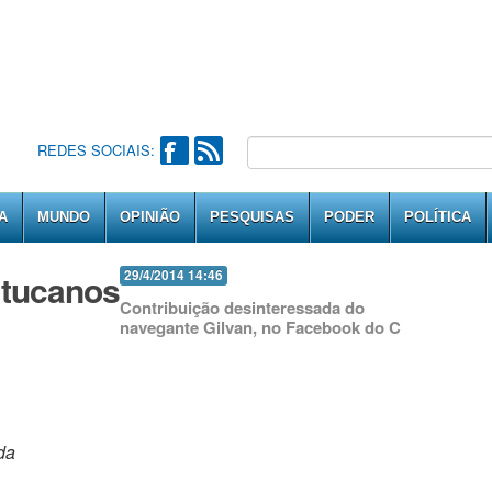
REDES SOCIAIS:
A
MUNDO
OPINIÃO
PESQUISAS
PODER
POLÍTICA
s tucanos
29/4/2014 14:46
Contribuição desinteressada do
navegante Gilvan, no Facebook do C
da