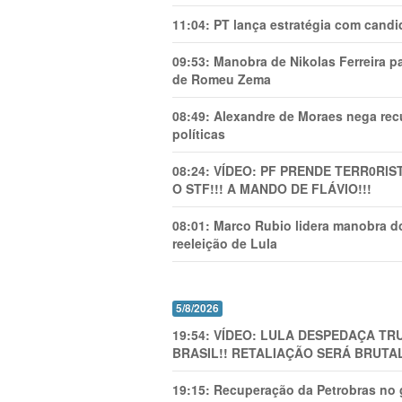
11:04:
PT lança estratégia com candi
09:53:
Manobra de Nikolas Ferreira pa
de Romeu Zema
08:49:
Alexandre de Moraes nega recu
políticas
08:24:
VÍDEO: PF PRENDE TERR0RlS
O STF!!! A MANDO DE FLÁVIO!!!
08:01:
Marco Rubio lidera manobra do
reeleição de Lula
5/8/2026
19:54:
VÍDEO: LULA DESPEDAÇA TRU
BRASIL!! RETALIAÇÃO SERÁ BRUTAL
19:15:
Recuperação da Petrobras no g