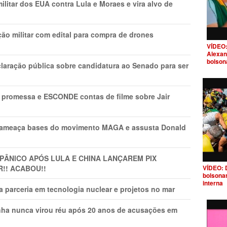
litar dos EUA contra Lula e Moraes e vira alvo de
ão militar com edital para compra de drones
VÍDEO:
Alexan
bolson
laração pública sobre candidatura ao Senado para ser
promessa e ESCONDE contas de filme sobre Jair
 ameaça bases do movimento MAGA e assusta Donald
 PÂNlCO APÓS LULA E CHINA LANÇAREM PIX
R!! ACABOU!!
VÍDEO: 
bolsona
interna
 parceria em tecnologia nuclear e projetos no mar
nha nunca virou réu após 20 anos de acusações em