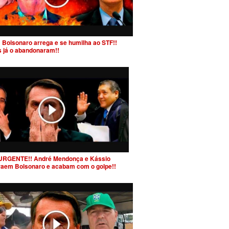
 Bolsonaro arrega e se humilha ao STF!!
s já o abandonaram!!
URGENTE!! André Mendonça e Kássio
raem Bolsonaro e acabam com o golpe!!