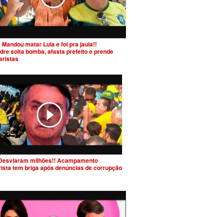
 Mandou matar Lula e foi pra jaula!!
dre solta bomba, afasta prefeito e prende
aristas
Desviaram milhões!! Acampamento
rista tem briga após denúncias de corrupção