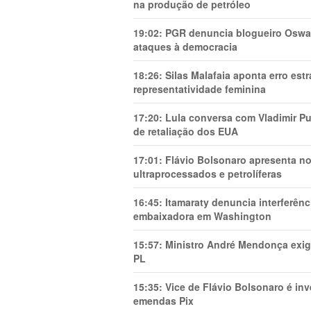
na produção de petróleo
19:02:
PGR denuncia blogueiro Oswal
ataques à democracia
18:26:
Silas Malafaia aponta erro es
representatividade feminina
17:20:
Lula conversa com Vladimir Put
de retaliação dos EUA
17:01:
Flávio Bolsonaro apresenta no
ultraprocessados e petrolíferas
16:45:
Itamaraty denuncia interferên
embaixadora em Washington
15:57:
Ministro André Mendonça exig
PL
15:35:
Vice de Flávio Bolsonaro é in
emendas Pix