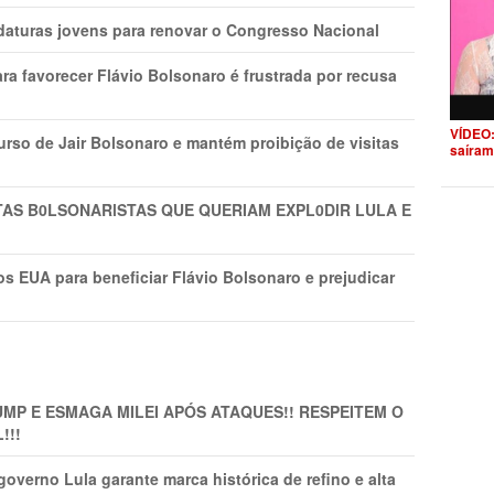
daturas jovens para renovar o Congresso Nacional
ra favorecer Flávio Bolsonaro é frustrada por recusa
VÍDEO:
rso de Jair Bolsonaro e mantém proibição de visitas
saíram
TAS B0LSONARlSTAS QUE QUERIAM EXPL0DlR LULA E
s EUA para beneficiar Flávio Bolsonaro e prejudicar
MP E ESMAGA MILEI APÓS ATAQUES!! RESPEITEM O
!!!
overno Lula garante marca histórica de refino e alta