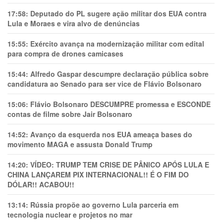
17:58:
Deputado do PL sugere ação militar dos EUA contra
Lula e Moraes e vira alvo de denúncias
15:55:
Exército avança na modernização militar com edital
para compra de drones camicases
15:44:
Alfredo Gaspar descumpre declaração pública sobre
candidatura ao Senado para ser vice de Flávio Bolsonaro
15:06:
Flávio Bolsonaro DESCUMPRE promessa e ESCONDE
contas de filme sobre Jair Bolsonaro
14:52:
Avanço da esquerda nos EUA ameaça bases do
movimento MAGA e assusta Donald Trump
14:20:
VÍDEO: TRUMP TEM CRlSE DE PÂNlCO APÓS LULA E
CHINA LANÇAREM PIX INTERNACIONAL!! É O FIM DO
DÓLAR!! ACABOU!!
13:14:
Rússia propõe ao governo Lula parceria em
tecnologia nuclear e projetos no mar