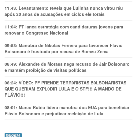
11:43:
Levantamento revela que Lulinha nunca virou réu
após 20 anos de acusações em ciclos eleitorais
11:04:
PT lança estratégia com candidaturas jovens para
renovar o Congresso Nacional
09:53:
Manobra de Nikolas Ferreira para favorecer Flávio
Bolsonaro é frustrada por recusa de Romeu Zema
08:49:
Alexandre de Moraes nega recurso de Jair Bolsonaro
e mantém proibição de visitas políticas
08:24:
VÍDEO: PF PRENDE TERR0RlSTAS B0LSONARlSTAS
QUE QUERIAM EXPL0DlR LULA E O STF!!! A MANDO DE
FLÁVIO!!!
08:01:
Marco Rubio lidera manobra dos EUA para beneficiar
Flávio Bolsonaro e prejudicar reeleição de Lula
5/8/2026