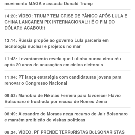
movimento MAGA e assusta Donald Trump
14:20:
VÍDEO: TRUMP TEM CRlSE DE PÂNlCO APÓS LULA E
CHINA LANÇAREM PIX INTERNACIONAL!! É O FIM DO
DÓLAR!! ACABOU!!
13:14:
Rússia propõe ao governo Lula parceria em
tecnologia nuclear e projetos no mar
11:43:
Levantamento revela que Lulinha nunca virou réu
após 20 anos de acusações em ciclos eleitorais
11:04:
PT lança estratégia com candidaturas jovens para
renovar o Congresso Nacional
09:53:
Manobra de Nikolas Ferreira para favorecer Flávio
Bolsonaro é frustrada por recusa de Romeu Zema
08:49:
Alexandre de Moraes nega recurso de Jair Bolsonaro
e mantém proibição de visitas políticas
08:24:
VÍDEO: PF PRENDE TERR0RlSTAS B0LSONARlSTAS