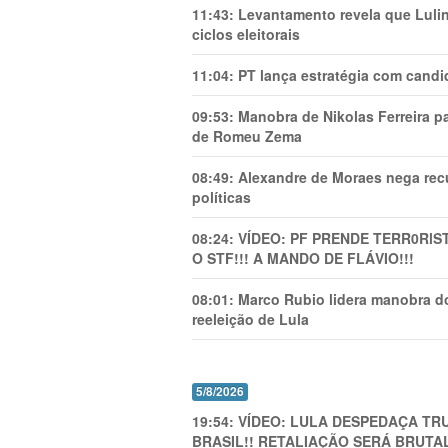
11:43:
Levantamento revela que Luli
ciclos eleitorais
11:04:
PT lança estratégia com candi
09:53:
Manobra de Nikolas Ferreira pa
de Romeu Zema
08:49:
Alexandre de Moraes nega recu
políticas
08:24:
VÍDEO: PF PRENDE TERR0RlS
O STF!!! A MANDO DE FLÁVIO!!!
08:01:
Marco Rubio lidera manobra do
reeleição de Lula
5/8/2026
19:54:
VÍDEO: LULA DESPEDAÇA TRU
BRASIL!! RETALIAÇÃO SERÁ BRUTAL