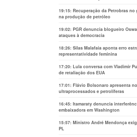
19:15:
Recuperação da Petrobras no g
na produção de petróleo
19:02:
PGR denuncia blogueiro Oswal
ataques à democracia
18:26:
Silas Malafaia aponta erro es
representatividade feminina
17:20:
Lula conversa com Vladimir Put
de retaliação dos EUA
17:01:
Flávio Bolsonaro apresenta no
ultraprocessados e petrolíferas
16:45:
Itamaraty denuncia interferên
embaixadora em Washington
15:57:
Ministro André Mendonça exig
PL