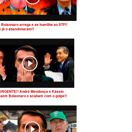
 Bolsonaro arrega e se humilha ao STF!!
s já o abandonaram!!
URGENTE!! André Mendonça e Kássio
raem Bolsonaro e acabam com o golpe!!