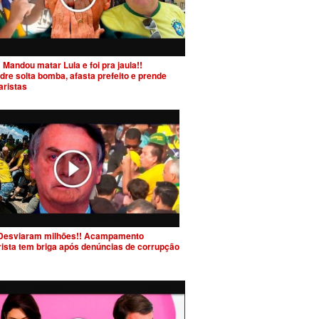
 Mandou matar Lula e foi pra jaula!!
dre solta bomba, afasta prefeito e prende
aristas
Desviaram milhões!! Acampamento
rista tem briga após denúncias de corrupção