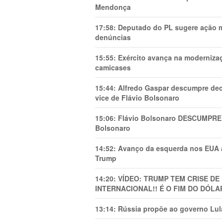
Mendonça
17:58:
Deputado do PL sugere ação mi
denúncias
15:55:
Exército avança na modernizaç
camicases
15:44:
Alfredo Gaspar descumpre dec
vice de Flávio Bolsonaro
15:06:
Flávio Bolsonaro DESCUMPRE 
Bolsonaro
14:52:
Avanço da esquerda nos EUA
Trump
14:20:
VÍDEO: TRUMP TEM CRlSE DE
INTERNACIONAL!! É O FIM DO DÓLA
13:14:
Rússia propõe ao governo Lula