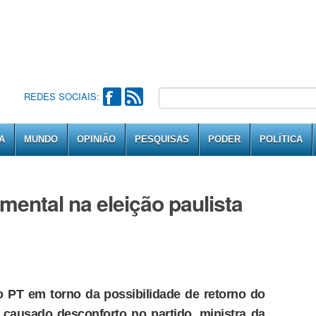
REDES SOCIAIS:
A
MUNDO
OPINIÃO
PESQUISAS
PODER
POLÍTICA
mental na eleição paulista
o PT em torno da possibilidade de retorno do
a causado desconforto no partido, ministra da