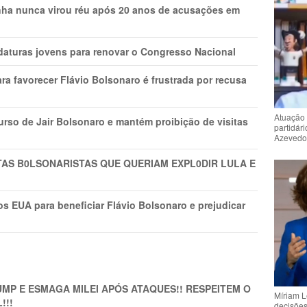
nha nunca virou réu após 20 anos de acusações em
daturas jovens para renovar o Congresso Nacional
ra favorecer Flávio Bolsonaro é frustrada por recusa
Atuação 
rso de Jair Bolsonaro e mantém proibição de visitas
partidár
Azeved
TAS B0LSONARlSTAS QUE QUERIAM EXPL0DlR LULA E
s EUA para beneficiar Flávio Bolsonaro e prejudicar
MP E ESMAGA MILEI APÓS ATAQUES!! RESPEITEM O
Míriam L
!!!
decisõe