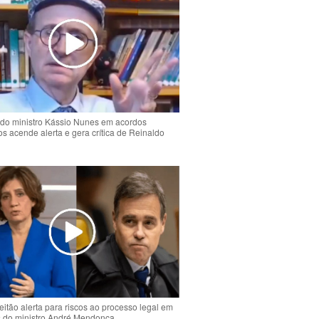
do ministro Kássio Nunes em acordos
ios acende alerta e gera crítica de Reinaldo
o
eitão alerta para riscos ao processo legal em
s do ministro André Mendonça