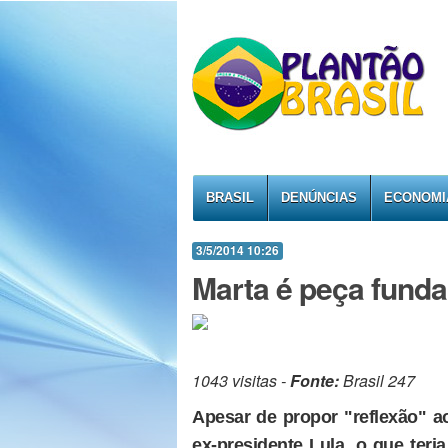
BRASIL
DENÚNCIAS
ECONOMI
3/5/2014 10:26
Marta é peça funda
1043 visitas -
Fonte:
Brasil 247
Apesar de propor "reflexão" a
ex-presidente Lula, o que teri