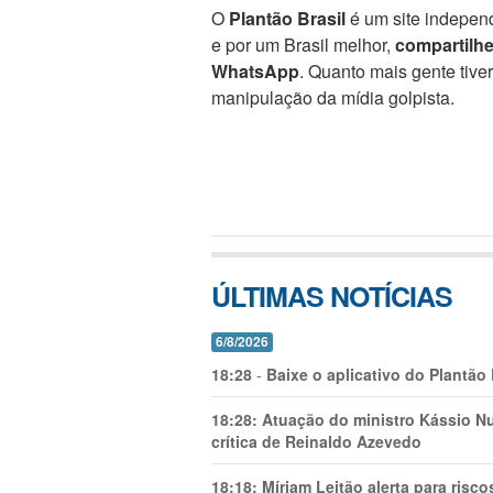
O
Plantão Brasil
é um site independ
e por um Brasil melhor,
compartilh
WhatsApp
. Quanto mais gente tive
manipulação da mídia golpista.
ÚLTIMAS NOTÍCIAS
6/8/2026
18:28
-
Baixe o aplicativo do Plantão
18:28:
Atuação do ministro Kássio Nu
crítica de Reinaldo Azevedo
18:18:
Míriam Leitão alerta para risc