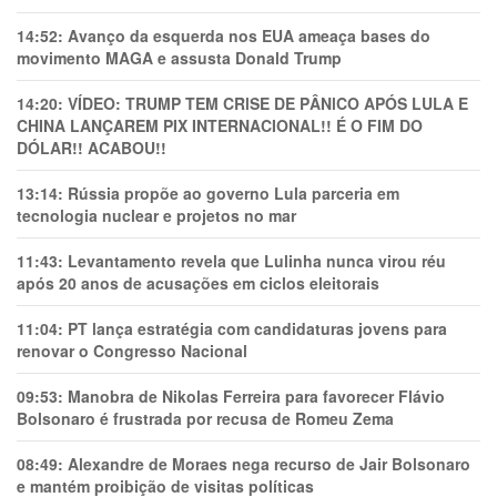
14:52:
Avanço da esquerda nos EUA ameaça bases do
movimento MAGA e assusta Donald Trump
14:20:
VÍDEO: TRUMP TEM CRlSE DE PÂNlCO APÓS LULA E
CHINA LANÇAREM PIX INTERNACIONAL!! É O FIM DO
DÓLAR!! ACABOU!!
13:14:
Rússia propõe ao governo Lula parceria em
tecnologia nuclear e projetos no mar
11:43:
Levantamento revela que Lulinha nunca virou réu
após 20 anos de acusações em ciclos eleitorais
11:04:
PT lança estratégia com candidaturas jovens para
renovar o Congresso Nacional
09:53:
Manobra de Nikolas Ferreira para favorecer Flávio
Bolsonaro é frustrada por recusa de Romeu Zema
08:49:
Alexandre de Moraes nega recurso de Jair Bolsonaro
e mantém proibição de visitas políticas