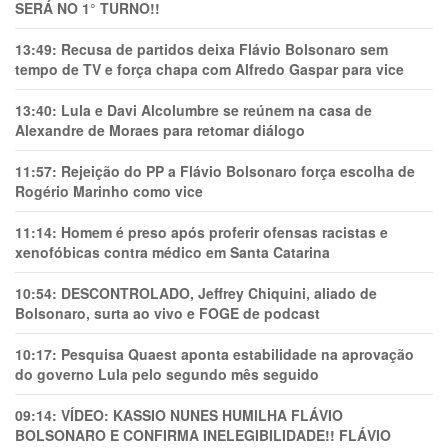
SERÁ NO 1° TURNO!!
13:49:
Recusa de partidos deixa Flávio Bolsonaro sem
tempo de TV e força chapa com Alfredo Gaspar para vice
13:40:
Lula e Davi Alcolumbre se reúnem na casa de
Alexandre de Moraes para retomar diálogo
11:57:
Rejeição do PP a Flávio Bolsonaro força escolha de
Rogério Marinho como vice
11:14:
Homem é preso após proferir ofensas racistas e
xenofóbicas contra médico em Santa Catarina
10:54:
DESCONTROLADO, Jeffrey Chiquini, aliado de
Bolsonaro, surta ao vivo e FOGE de podcast
10:17:
Pesquisa Quaest aponta estabilidade na aprovação
do governo Lula pelo segundo mês seguido
09:14:
VÍDEO: KASSIO NUNES HUMlLHA FLÁVIO
BOLSONARO E CONFIRMA INELEGIBILIDADE!! FLÁVIO