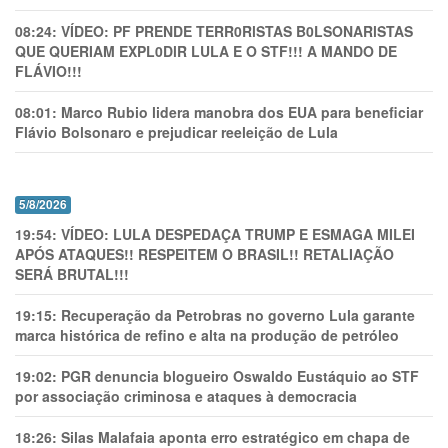
08:24:
VÍDEO: PF PRENDE TERR0RlSTAS B0LSONARlSTAS
QUE QUERIAM EXPL0DlR LULA E O STF!!! A MANDO DE
FLÁVIO!!!
08:01:
Marco Rubio lidera manobra dos EUA para beneficiar
Flávio Bolsonaro e prejudicar reeleição de Lula
5/8/2026
19:54:
VÍDEO: LULA DESPEDAÇA TRUMP E ESMAGA MILEI
APÓS ATAQUES!! RESPEITEM O BRASIL!! RETALIAÇÃO
SERÁ BRUTAL!!!
19:15:
Recuperação da Petrobras no governo Lula garante
marca histórica de refino e alta na produção de petróleo
19:02:
PGR denuncia blogueiro Oswaldo Eustáquio ao STF
por associação criminosa e ataques à democracia
18:26:
Silas Malafaia aponta erro estratégico em chapa de