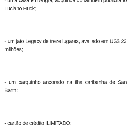
- uma casa em Angra, adquirida do também publicitário
Luciano Huck;
- um jato Legacy de treze lugares, avaliado em US$ 23
milhões;
- um barquinho ancorado na ilha caribenha de San
Barth;
- cartão de crédito ILIMITADO;