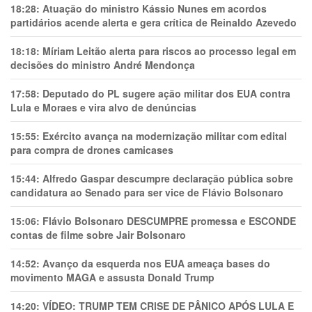
18:28:
Atuação do ministro Kássio Nunes em acordos
partidários acende alerta e gera crítica de Reinaldo Azevedo
18:18:
Míriam Leitão alerta para riscos ao processo legal em
decisões do ministro André Mendonça
17:58:
Deputado do PL sugere ação militar dos EUA contra
Lula e Moraes e vira alvo de denúncias
15:55:
Exército avança na modernização militar com edital
para compra de drones camicases
15:44:
Alfredo Gaspar descumpre declaração pública sobre
candidatura ao Senado para ser vice de Flávio Bolsonaro
15:06:
Flávio Bolsonaro DESCUMPRE promessa e ESCONDE
contas de filme sobre Jair Bolsonaro
14:52:
Avanço da esquerda nos EUA ameaça bases do
movimento MAGA e assusta Donald Trump
14:20:
VÍDEO: TRUMP TEM CRlSE DE PÂNlCO APÓS LULA E