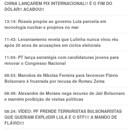
CHINA LANÇAREM PIX INTERNACIONAL!! É O FIM DO
DÓLAR!! ACABOU!!
13:14:
Rússia propõe ao governo Lula parceria em
tecnologia nuclear e projetos no mar
11:43:
Levantamento revela que Lulinha nunca virou réu
após 20 anos de acusações em ciclos eleitorais
11:04:
PT lança estratégia com candidaturas jovens para
renovar o Congresso Nacional
09:53:
Manobra de Nikolas Ferreira para favorecer Flávio
Bolsonaro é frustrada por recusa de Romeu Zema
08:49:
Alexandre de Moraes nega recurso de Jair Bolsonaro
e mantém proibição de visitas políticas
08:24:
VÍDEO: PF PRENDE TERR0RlSTAS B0LSONARlSTAS
QUE QUERIAM EXPL0DlR LULA E O STF!!! A MANDO DE
FLÁVIO!!!