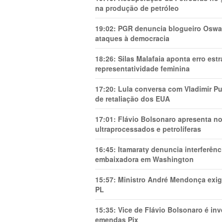
na produção de petróleo
19:02:
PGR denuncia blogueiro Oswal
ataques à democracia
18:26:
Silas Malafaia aponta erro es
representatividade feminina
17:20:
Lula conversa com Vladimir Put
de retaliação dos EUA
17:01:
Flávio Bolsonaro apresenta no
ultraprocessados e petrolíferas
16:45:
Itamaraty denuncia interferên
embaixadora em Washington
15:57:
Ministro André Mendonça exig
PL
15:35:
Vice de Flávio Bolsonaro é in
emendas Pix