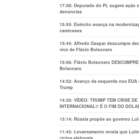
17:58:
Deputado do PL sugere ação mi
denúncias
15:55:
Exército avança na modernizaç
camicases
15:44:
Alfredo Gaspar descumpre dec
vice de Flávio Bolsonaro
15:06:
Flávio Bolsonaro DESCUMPRE 
Bolsonaro
14:52:
Avanço da esquerda nos EUA
Trump
14:20:
VÍDEO: TRUMP TEM CRlSE DE
INTERNACIONAL!! É O FIM DO DÓLA
13:14:
Rússia propõe ao governo Lula
11:43:
Levantamento revela que Luli
ciclos eleitorais