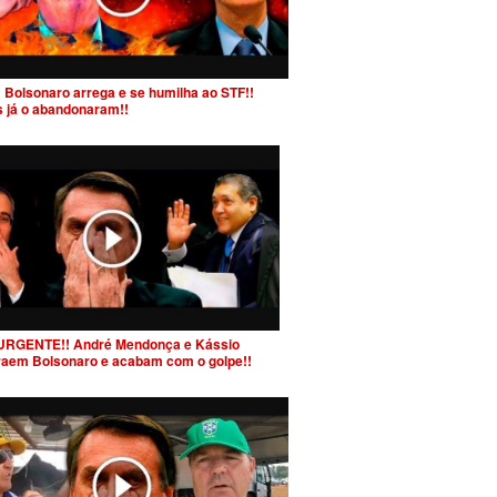
 Bolsonaro arrega e se humilha ao STF!!
s já o abandonaram!!
URGENTE!! André Mendonça e Kássio
raem Bolsonaro e acabam com o golpe!!