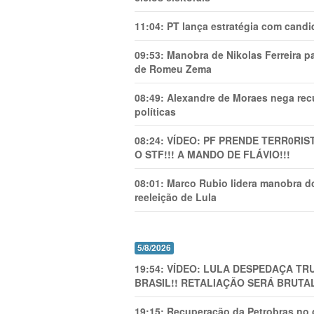
11:04:
PT lança estratégia com candi
09:53:
Manobra de Nikolas Ferreira pa
de Romeu Zema
08:49:
Alexandre de Moraes nega recu
políticas
08:24:
VÍDEO: PF PRENDE TERR0RlS
O STF!!! A MANDO DE FLÁVIO!!!
08:01:
Marco Rubio lidera manobra do
reeleição de Lula
5/8/2026
19:54:
VÍDEO: LULA DESPEDAÇA TRU
BRASIL!! RETALIAÇÃO SERÁ BRUTAL
19:15:
Recuperação da Petrobras no g