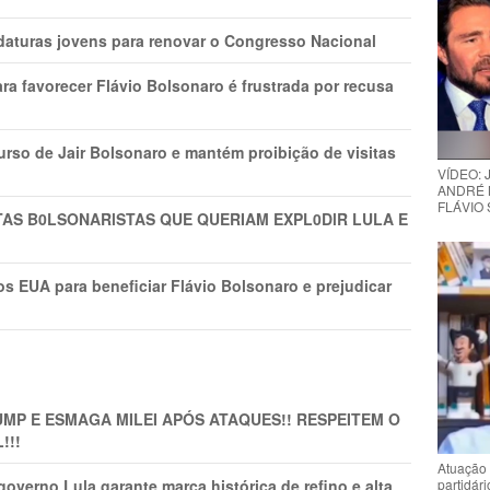
daturas jovens para renovar o Congresso Nacional
ra favorecer Flávio Bolsonaro é frustrada por recusa
rso de Jair Bolsonaro e mantém proibição de visitas
VÍDEO:
ANDRÉ 
FLÁVIO
TAS B0LSONARlSTAS QUE QUERIAM EXPL0DlR LULA E
s EUA para beneficiar Flávio Bolsonaro e prejudicar
MP E ESMAGA MILEI APÓS ATAQUES!! RESPEITEM O
!!!
Atuação 
overno Lula garante marca histórica de refino e alta
partidár