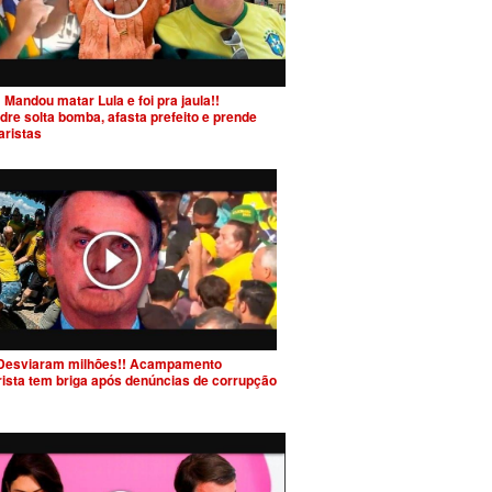
 Mandou matar Lula e foi pra jaula!!
dre solta bomba, afasta prefeito e prende
aristas
Desviaram milhões!! Acampamento
rista tem briga após denúncias de corrupção