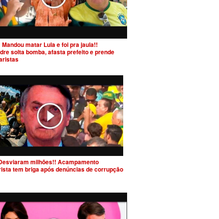
 Mandou matar Lula e foi pra jaula!!
dre solta bomba, afasta prefeito e prende
aristas
Desviaram milhões!! Acampamento
rista tem briga após denúncias de corrupção