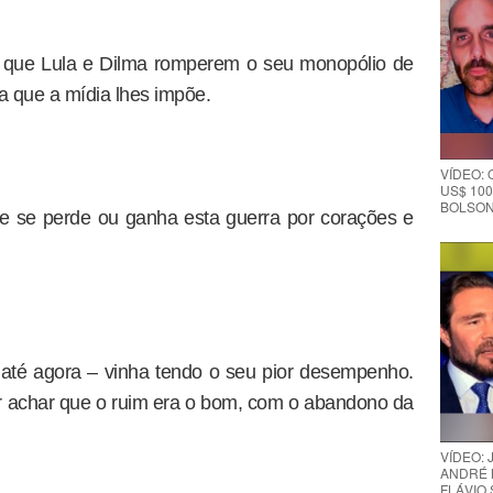
da que Lula e Dilma romperem o seu monopólio de
a que a mídia lhes impõe.
VÍDEO:
US$ 100
BOLSON
e se perde ou ganha esta guerra por corações e
até agora – vinha tendo o seu pior desempenho.
r achar que o ruim era o bom, com o abandono da
VÍDEO:
ANDRÉ 
FLÁVIO