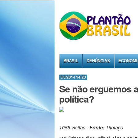
BRASIL
DENÚNCIAS
ECONOMI
5/5/2014 14:23
Se não erguemos a
política?
1065 visitas -
Fonte:
Tijolaço