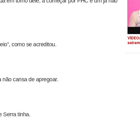
nida em torno dele, a começar por FHC e um já não
VÍDEO:
saíram
eio”, como se acreditou.
 não cansa de apregoar.
e Serra tinha.