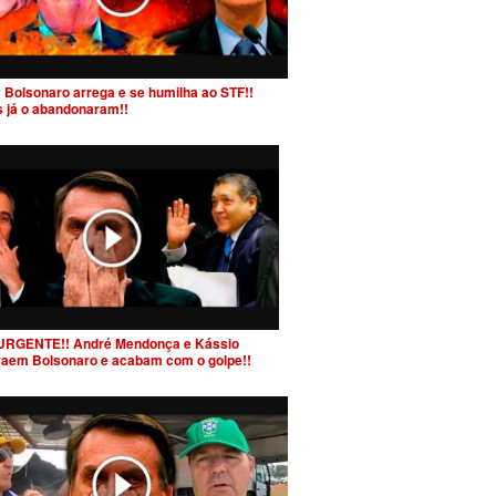
 Bolsonaro arrega e se humilha ao STF!!
s já o abandonaram!!
URGENTE!! André Mendonça e Kássio
raem Bolsonaro e acabam com o golpe!!