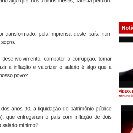
izado algo que, nos últimos meses, parecia perdido.
Notí
i transformado, pela imprensa deste país, num
 sopro.
 desenvolvimento, combater a corrupção, tornar
zir a inflação e valorizar o salário é algo que a
o nosso povo?
VÍDEO: 
renunci
dos anos 90, a liquidação do patrimônio público
), que entregaram o país com inflação de dois
o salário-mínimo?