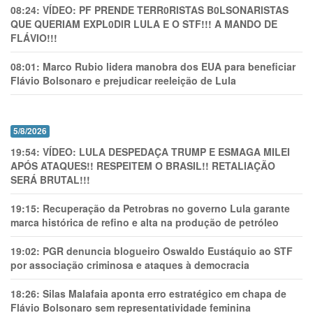
08:24:
VÍDEO: PF PRENDE TERR0RlSTAS B0LSONARlSTAS
QUE QUERIAM EXPL0DlR LULA E O STF!!! A MANDO DE
FLÁVIO!!!
08:01:
Marco Rubio lidera manobra dos EUA para beneficiar
Flávio Bolsonaro e prejudicar reeleição de Lula
5/8/2026
19:54:
VÍDEO: LULA DESPEDAÇA TRUMP E ESMAGA MILEI
APÓS ATAQUES!! RESPEITEM O BRASIL!! RETALIAÇÃO
SERÁ BRUTAL!!!
19:15:
Recuperação da Petrobras no governo Lula garante
marca histórica de refino e alta na produção de petróleo
19:02:
PGR denuncia blogueiro Oswaldo Eustáquio ao STF
por associação criminosa e ataques à democracia
18:26:
Silas Malafaia aponta erro estratégico em chapa de
Flávio Bolsonaro sem representatividade feminina