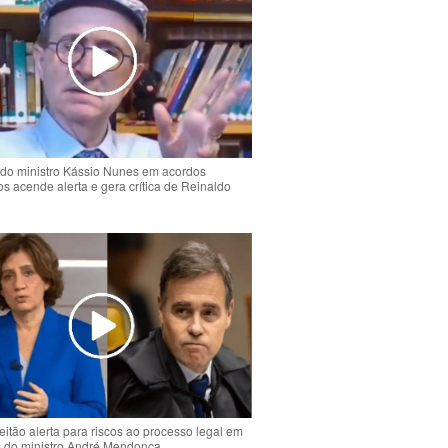
do ministro Kássio Nunes em acordos
ios acende alerta e gera crítica de Reinaldo
o
eitão alerta para riscos ao processo legal em
s do ministro André Mendonça