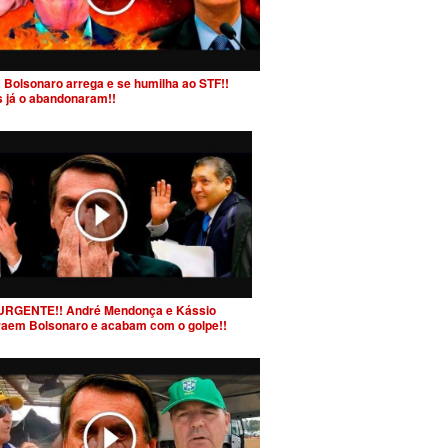
 Bolsonaro arrega e se humilha ao STF!!
s já o abandonaram!!
URGENTE!! André Mendonça e Kássio
raem Bolsonaro e acabam com o golpe!!