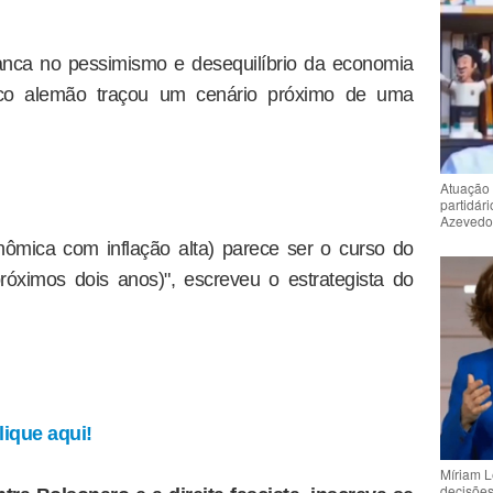
anca no pessimismo e desequilíbrio da economia
banco alemão traçou um cenário próximo de uma
Atuação 
partidár
Azeved
nômica com inflação alta) parece ser o curso do
óximos dois anos)", escreveu o estrategista do
ique aqui!
Míriam L
decisõe