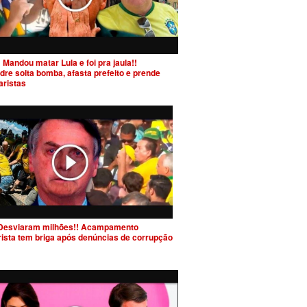
 Mandou matar Lula e foi pra jaula!!
dre solta bomba, afasta prefeito e prende
aristas
Desviaram milhões!! Acampamento
rista tem briga após denúncias de corrupção