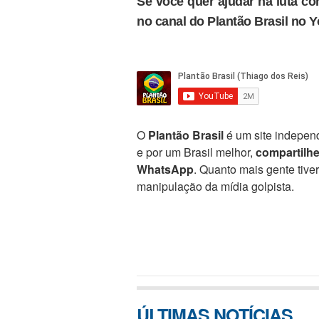
Se você quer ajudar na luta con
no canal do Plantão Brasil no 
O
Plantão Brasil
é um site independ
e por um Brasil melhor,
compartilh
WhatsApp
. Quanto mais gente tive
manipulação da mídia golpista.
ÚLTIMAS NOTÍCIAS