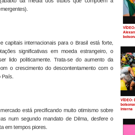
" (abaixo da média dos títulos que compõem a
emergentes).
VÍDEO:
Alexan
bolson
pitais internacionais para o Brasil está forte,
ções significativas em moeda estrangeiro, o
r lido politicamente. Trata-se do aumento da
a com o crescimento do descontentamento com o
 País.
VÍDEO: 
bolsona
interna
 mercado está precificando muito otimismo sobre
ticas num segundo mandato de Dilma, desfere o
ta em tempos piores.