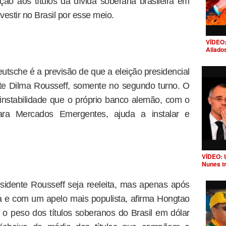
ção aos títulos da dívida soberana brasileira em
estir no Brasil por esse meio.
VÍDEO:
Aliado
sche é a previsão de que a eleição presidencial
nte Dilma Rousseff, somente no segundo turno. O
instabilidade que o próprio banco alemão, com o
 para Mercados Emergentes, ajuda a instalar e
VÍDEO: 
Nunes t
idente Rousseff seja reeleita, mas apenas após
a e com um apelo mais populista, afirma Hongtao
 o peso dos títulos soberanos do Brasil em dólar