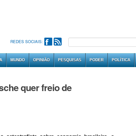
REDES SOCIAIS:
A
MUNDO
OPINIÃO
PESQUISAS
PODER
POLÍTICA
sche quer freio de