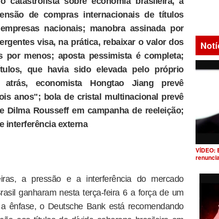
o catastrofista sobre economia brasileira, a
ensão de compras internacionais de títulos
 empresas nacionais; manobra assinada por
rgentes visa, na prática, rebaixar o valor dos
Notí
s por menos; aposta pessimista é completa;
tulos, que havia sido elevada pelo próprio
atrás, economista Hongtao Jiang prevê
is anos"; bola de cristal multinacional prevê
nte Dilma Rousseff em campanha de reeleição;
e interferência externa
VÍDEO: 
renunci
leiras, a pressão e a interferência do mercado
Brasil ganharam nesta terça-feira 6 a força de um
a ênfase, o Deutsche Bank está recomendando