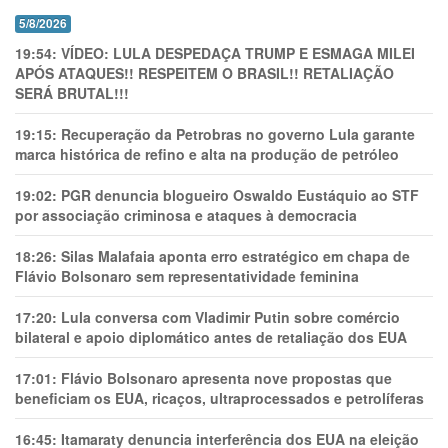
5/8/2026
19:54:
VÍDEO: LULA DESPEDAÇA TRUMP E ESMAGA MILEI
APÓS ATAQUES!! RESPEITEM O BRASIL!! RETALIAÇÃO
SERÁ BRUTAL!!!
19:15:
Recuperação da Petrobras no governo Lula garante
marca histórica de refino e alta na produção de petróleo
19:02:
PGR denuncia blogueiro Oswaldo Eustáquio ao STF
por associação criminosa e ataques à democracia
18:26:
Silas Malafaia aponta erro estratégico em chapa de
Flávio Bolsonaro sem representatividade feminina
17:20:
Lula conversa com Vladimir Putin sobre comércio
bilateral e apoio diplomático antes de retaliação dos EUA
17:01:
Flávio Bolsonaro apresenta nove propostas que
beneficiam os EUA, ricaços, ultraprocessados e petrolíferas
16:45:
Itamaraty denuncia interferência dos EUA na eleição