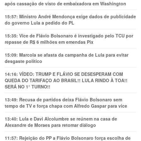
após cassação de visto de embaixadora em Washington
15:57:
Ministro André Mendonça exige dados de publicidade
do governo Lula a pedido do PL
15:35:
Vice de Flávio Bolsonaro é investigado pelo TCU por
repasse de R$ 6 milhões em emendas Pix
15:09:
Marcola se afasta da campanha de Lula para evitar
desgaste político
14:16:
VÍDEO: TRUMP E FLÁVIO SE DESESPERAM COM
QUEDA DO TARIFAÇO AO BRASIL!! LULA RINDO À TOA!!
SERÁ NO 1° TURNO!!
13:49:
Recusa de partidos deixa Flávio Bolsonaro sem
tempo de TV e força chapa com Alfredo Gaspar para vice
13:40:
Lula e Davi Alcolumbre se reúnem na casa de
Alexandre de Moraes para retomar diálogo
11:57:
Rejeição do PP a Flávio Bolsonaro força escolha de