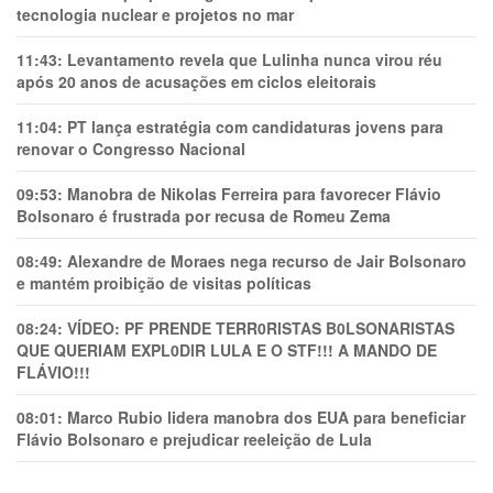
tecnologia nuclear e projetos no mar
11:43:
Levantamento revela que Lulinha nunca virou réu
após 20 anos de acusações em ciclos eleitorais
11:04:
PT lança estratégia com candidaturas jovens para
renovar o Congresso Nacional
09:53:
Manobra de Nikolas Ferreira para favorecer Flávio
Bolsonaro é frustrada por recusa de Romeu Zema
08:49:
Alexandre de Moraes nega recurso de Jair Bolsonaro
e mantém proibição de visitas políticas
08:24:
VÍDEO: PF PRENDE TERR0RlSTAS B0LSONARlSTAS
QUE QUERIAM EXPL0DlR LULA E O STF!!! A MANDO DE
FLÁVIO!!!
08:01:
Marco Rubio lidera manobra dos EUA para beneficiar
Flávio Bolsonaro e prejudicar reeleição de Lula