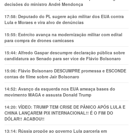
decisões do ministro André Mendonça
17:58:
Deputado do PL sugere ação militar dos EUA contra
Lula e Moraes e vira alvo de denúncias
15:55:
Exército avança na modernização militar com edital
para compra de drones camicases
15:44:
Alfredo Gaspar descumpre declaração pública sobre
candidatura ao Senado para ser vice de Flávio Bolsonaro
15:06:
Flávio Bolsonaro DESCUMPRE promessa e ESCONDE
contas de filme sobre Jair Bolsonaro
14:52:
Avanço da esquerda nos EUA ameaça bases do
movimento MAGA e assusta Donald Trump
14:20:
VÍDEO: TRUMP TEM CRlSE DE PÂNlCO APÓS LULA E
CHINA LANÇAREM PIX INTERNACIONAL!! É O FIM DO
DÓLAR!! ACABOU!!
13:14:
Rússia propõe ao governo Lula parceria em