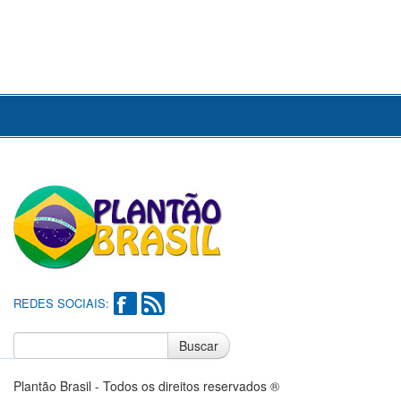
REDES SOCIAIS:
Buscar
Notícias do Flamengo
Notícias do Corinthians
Plantão Brasil - Todos os direitos reservados ®