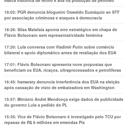
marca histórica de refino e alta na produção de petróleo
19:02:
PGR denuncia blogueiro Oswaldo Eustáquio ao STF
por associação criminosa e ataques à democracia
18:26:
Silas Malafaia aponta erro estratégico em chapa de
Flávio Bolsonaro sem representatividade feminina
17:20:
Lula conversa com Vladimir Putin sobre comércio
bilateral e apoio diplomático antes de retaliação dos EUA
17:01:
Flávio Bolsonaro apresenta nove propostas que
beneficiam os EUA, ricaços, ultraprocessados e petrolíferas
16:45:
Itamaraty denuncia interferência dos EUA na eleição
após cassação de visto de embaixadora em Washington
15:57:
Ministro André Mendonça exige dados de publicidade
do governo Lula a pedido do PL
15:35:
Vice de Flávio Bolsonaro é investigado pelo TCU por
repasse de R$ 6 milhões em emendas Pix