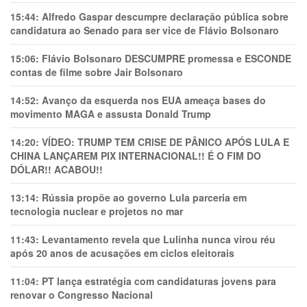
15:44:
Alfredo Gaspar descumpre declaração pública sobre
candidatura ao Senado para ser vice de Flávio Bolsonaro
15:06:
Flávio Bolsonaro DESCUMPRE promessa e ESCONDE
contas de filme sobre Jair Bolsonaro
14:52:
Avanço da esquerda nos EUA ameaça bases do
movimento MAGA e assusta Donald Trump
14:20:
VÍDEO: TRUMP TEM CRlSE DE PÂNlCO APÓS LULA E
CHINA LANÇAREM PIX INTERNACIONAL!! É O FIM DO
DÓLAR!! ACABOU!!
13:14:
Rússia propõe ao governo Lula parceria em
tecnologia nuclear e projetos no mar
11:43:
Levantamento revela que Lulinha nunca virou réu
após 20 anos de acusações em ciclos eleitorais
11:04:
PT lança estratégia com candidaturas jovens para
renovar o Congresso Nacional