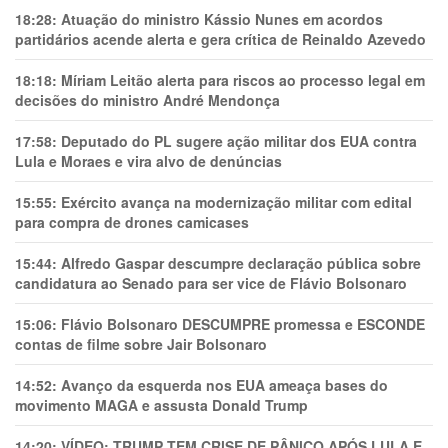
18:28:
Atuação do ministro Kássio Nunes em acordos
partidários acende alerta e gera crítica de Reinaldo Azevedo
18:18:
Míriam Leitão alerta para riscos ao processo legal em
decisões do ministro André Mendonça
17:58:
Deputado do PL sugere ação militar dos EUA contra
Lula e Moraes e vira alvo de denúncias
15:55:
Exército avança na modernização militar com edital
para compra de drones camicases
15:44:
Alfredo Gaspar descumpre declaração pública sobre
candidatura ao Senado para ser vice de Flávio Bolsonaro
15:06:
Flávio Bolsonaro DESCUMPRE promessa e ESCONDE
contas de filme sobre Jair Bolsonaro
14:52:
Avanço da esquerda nos EUA ameaça bases do
movimento MAGA e assusta Donald Trump
14:20:
VÍDEO: TRUMP TEM CRlSE DE PÂNlCO APÓS LULA E