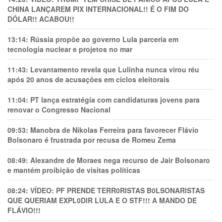
CHINA LANÇAREM PIX INTERNACIONAL!! É O FIM DO
DÓLAR!! ACABOU!!
13:14:
Rússia propõe ao governo Lula parceria em
tecnologia nuclear e projetos no mar
11:43:
Levantamento revela que Lulinha nunca virou réu
após 20 anos de acusações em ciclos eleitorais
11:04:
PT lança estratégia com candidaturas jovens para
renovar o Congresso Nacional
09:53:
Manobra de Nikolas Ferreira para favorecer Flávio
Bolsonaro é frustrada por recusa de Romeu Zema
08:49:
Alexandre de Moraes nega recurso de Jair Bolsonaro
e mantém proibição de visitas políticas
08:24:
VÍDEO: PF PRENDE TERR0RlSTAS B0LSONARlSTAS
QUE QUERIAM EXPL0DlR LULA E O STF!!! A MANDO DE
FLÁVIO!!!