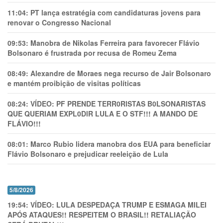
11:04:
PT lança estratégia com candidaturas jovens para
renovar o Congresso Nacional
09:53:
Manobra de Nikolas Ferreira para favorecer Flávio
Bolsonaro é frustrada por recusa de Romeu Zema
08:49:
Alexandre de Moraes nega recurso de Jair Bolsonaro
e mantém proibição de visitas políticas
08:24:
VÍDEO: PF PRENDE TERR0RlSTAS B0LSONARlSTAS
QUE QUERIAM EXPL0DlR LULA E O STF!!! A MANDO DE
FLÁVIO!!!
08:01:
Marco Rubio lidera manobra dos EUA para beneficiar
Flávio Bolsonaro e prejudicar reeleição de Lula
5/8/2026
19:54:
VÍDEO: LULA DESPEDAÇA TRUMP E ESMAGA MILEI
APÓS ATAQUES!! RESPEITEM O BRASIL!! RETALIAÇÃO