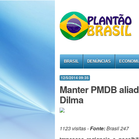
BRASIL
DENÚNCIAS
ECONOMI
12/5/2014 09:35
Manter PMDB aliado
Dilma
1123 visitas -
Fonte:
Brasil 247