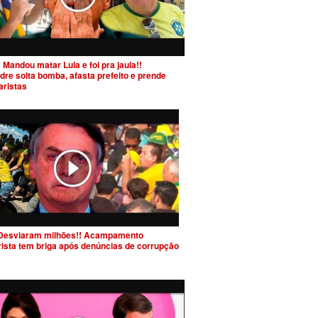
 Mandou matar Lula e foi pra jaula!!
dre solta bomba, afasta prefeito e prende
aristas
Desviaram milhões!! Acampamento
rista tem briga após denúncias de corrupção