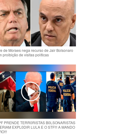
e de Moraes nega recurso de Jair Bolsonaro
 proibição de visitas políticas
 PF PRENDE TERR0RlSTAS B0LSONARlSTAS
RIAM EXPL0DlR LULA E O STF!!! A MANDO
O!!!