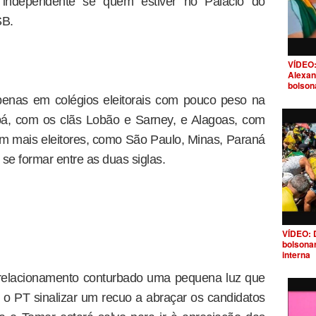
 independente se quem estiver no Palácio do
SB.
VÍDEO:
Alexan
bolson
nas em colégios eleitorais com pouco peso na
á, com os clãs Lobão e Sarney, e Alagoas, com
m mais eleitores, como São Paulo, Minas, Paraná
se formar entre as duas siglas.
VÍDEO: 
bolsona
interna
e relacionamento conturbado uma pequena luz que
 o PT sinalizar um recuo a abraçar os candidatos