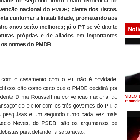
lidade de segundo turno criam tendência de
venção nacional do PMDB; ciente dos riscos,
enta contornar a instabilidade, prometendo aos
tro anos serão melhores; já o PT se vê diante
Notí
turas próprias e de aliados em importantes
çar os nomes do PMDB
 com o casamento com o PT não é novidade.
 políticos dão como certo que o PMDB decidirá por
VÍDEO: 
sidente Dilma Rousseff na convenção nacional do
renunci
ansaço" do eleitor com os três governos do PT, a
as pesquisas e um segundo turno cada vez mais
 Aécio Neves, do PSDB, são os argumentos de
debistas para defender a separação.