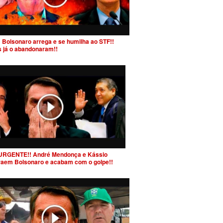
 Bolsonaro arrega e se humilha ao STF!!
s já o abandonaram!!
URGENTE!! André Mendonça e Kássio
raem Bolsonaro e acabam com o golpe!!