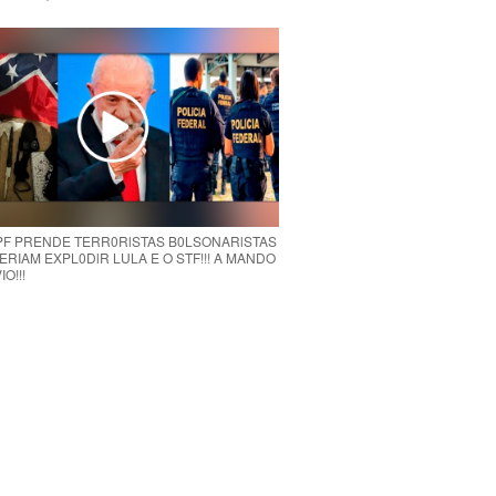
 PF PRENDE TERR0RlSTAS B0LSONARlSTAS
RIAM EXPL0DlR LULA E O STF!!! A MANDO
O!!!