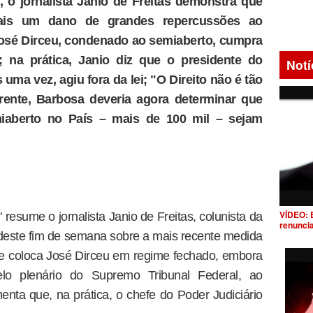
o jornalista Janio de Freitas demonstra que
is um dano de grandes repercussões ao
 José Dirceu, condenado ao semiaberto, cumpra
 na prática, Janio diz que o presidente do
Notí
uma vez, agiu fora da lei; "O Direito não é tão
rente, Barbosa deveria agora determinar que
aberto no País – mais de 100 mil – sejam
VÍDEO: 
 resume o jornalista Janio de Freitas, colunista da
renunci
 deste fim de semana sobre a mais recente medida
e coloca José Dirceu em regime fechado, embora
lo plenário do Supremo Tribunal Federal, ao
enta que, na prática, o chefe do Poder Judiciário