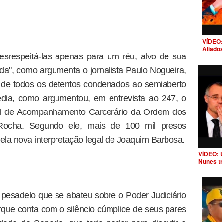
VÍDEO:
Aliado
esrespeitá-las apenas para um réu, alvo de sua
a", como argumenta o jornalista Paulo Nogueira,
o de todos os detentos condenados ao semiaberto
édia, como argumentou, em entrevista ao 247, o
al de Acompanhamento Carcerário da Ordem dos
 Rocha. Segundo ele, mais de 100 mil presos
pela nova interpretação legal de Joaquim Barbosa.
VÍDEO: 
Nunes t
pesadelo que se abateu sobre o Poder Judiciário
orque conta com o silêncio cúmplice de seus pares