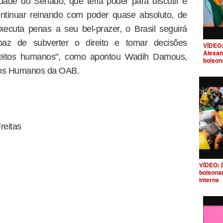
dade do Senado, que teria poder para discutir e
ntinuar reinando com poder quase absoluto, de
xecuta penas a seu bel-prazer, o Brasil seguirá
z de subverter o direito e tomar decisões
VÍDEO:
Alexan
direitos humanos", como apontou Wadih Damous,
bolson
itos Humanos da OAB.
reitas
VÍDEO: 
bolsona
interna