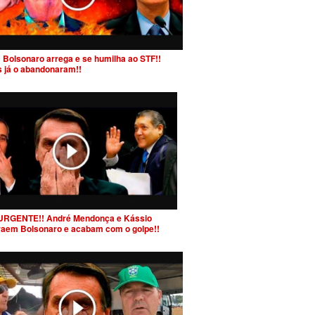
 Bolsonaro arrega e se humilha ao STF!!
s já o abandonaram!!
URGENTE!! André Mendonça e Kássio
raem Bolsonaro e acabam com o golpe!!