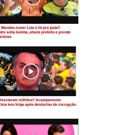
 Mandou matar Lula e foi pra jaula!!
dre solta bomba, afasta prefeito e prende
aristas
Desviaram milhões!! Acampamento
rista tem briga após denúncias de corrupção