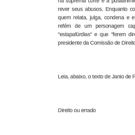
na suprema corte e a pusilanimi
rever seus abusos. Enquanto co
quem relata, julga, condena e e
refém de um personagem capa
"estapafúrdias" e que "ferem 
presidente da Comissão de Dire
Leia, abaixo, o texto de Janio de F
Direito ou errado