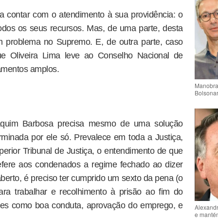
a contar com o atendimento à sua providência: o
dos os seus recursos. Mas, de uma parte, desta
m problema no Supremo. E, de outra parte, caso
ue Oliveira Lima leve ao Conselho Nacional de
amentos amplos.
Manobra 
Bolsonar
oaquim Barbosa precisa mesmo de uma solução
erminada por ele só. Prevalece em toda a Justiça,
perior Tribunal de Justiça, o entendimento de que
efere aos condenados a regime fechado ao dizer
berto, é preciso ter cumprido um sexto da pena (o
ra trabalhar e recolhimento à prisão ao fim do
ções como boa conduta, aprovação do emprego, e
Alexandr
e mantém