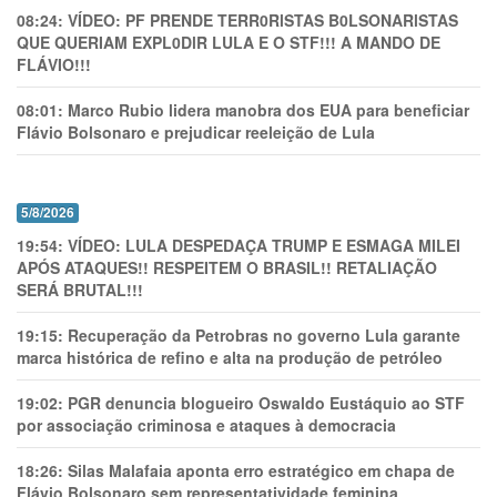
08:24:
VÍDEO: PF PRENDE TERR0RlSTAS B0LSONARlSTAS
QUE QUERIAM EXPL0DlR LULA E O STF!!! A MANDO DE
FLÁVIO!!!
08:01:
Marco Rubio lidera manobra dos EUA para beneficiar
Flávio Bolsonaro e prejudicar reeleição de Lula
5/8/2026
19:54:
VÍDEO: LULA DESPEDAÇA TRUMP E ESMAGA MILEI
APÓS ATAQUES!! RESPEITEM O BRASIL!! RETALIAÇÃO
SERÁ BRUTAL!!!
19:15:
Recuperação da Petrobras no governo Lula garante
marca histórica de refino e alta na produção de petróleo
19:02:
PGR denuncia blogueiro Oswaldo Eustáquio ao STF
por associação criminosa e ataques à democracia
18:26:
Silas Malafaia aponta erro estratégico em chapa de
Flávio Bolsonaro sem representatividade feminina