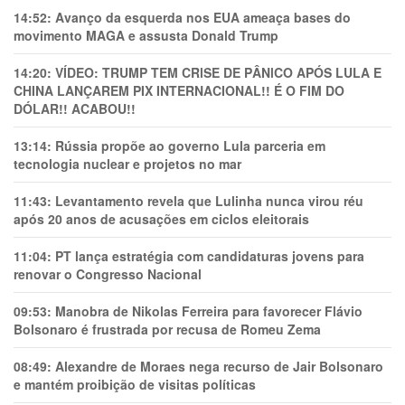
14:52:
Avanço da esquerda nos EUA ameaça bases do
movimento MAGA e assusta Donald Trump
14:20:
VÍDEO: TRUMP TEM CRlSE DE PÂNlCO APÓS LULA E
CHINA LANÇAREM PIX INTERNACIONAL!! É O FIM DO
DÓLAR!! ACABOU!!
13:14:
Rússia propõe ao governo Lula parceria em
tecnologia nuclear e projetos no mar
11:43:
Levantamento revela que Lulinha nunca virou réu
após 20 anos de acusações em ciclos eleitorais
11:04:
PT lança estratégia com candidaturas jovens para
renovar o Congresso Nacional
09:53:
Manobra de Nikolas Ferreira para favorecer Flávio
Bolsonaro é frustrada por recusa de Romeu Zema
08:49:
Alexandre de Moraes nega recurso de Jair Bolsonaro
e mantém proibição de visitas políticas