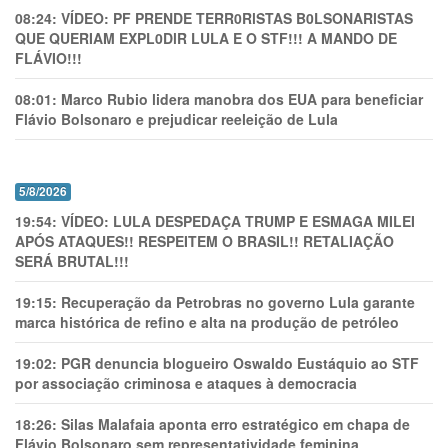
08:24:
VÍDEO: PF PRENDE TERR0RlSTAS B0LSONARlSTAS
QUE QUERIAM EXPL0DlR LULA E O STF!!! A MANDO DE
FLÁVIO!!!
08:01:
Marco Rubio lidera manobra dos EUA para beneficiar
Flávio Bolsonaro e prejudicar reeleição de Lula
5/8/2026
19:54:
VÍDEO: LULA DESPEDAÇA TRUMP E ESMAGA MILEI
APÓS ATAQUES!! RESPEITEM O BRASIL!! RETALIAÇÃO
SERÁ BRUTAL!!!
19:15:
Recuperação da Petrobras no governo Lula garante
marca histórica de refino e alta na produção de petróleo
19:02:
PGR denuncia blogueiro Oswaldo Eustáquio ao STF
por associação criminosa e ataques à democracia
18:26:
Silas Malafaia aponta erro estratégico em chapa de
Flávio Bolsonaro sem representatividade feminina