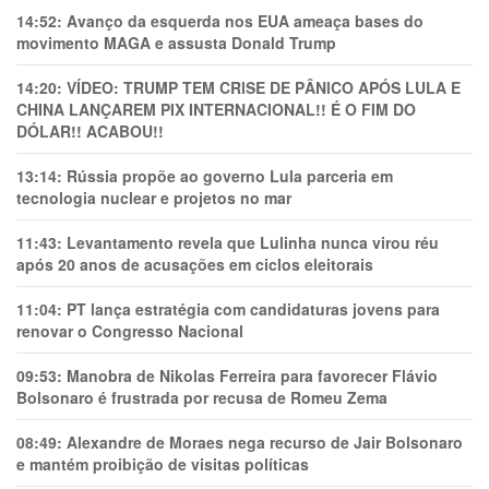
14:52:
Avanço da esquerda nos EUA ameaça bases do
movimento MAGA e assusta Donald Trump
14:20:
VÍDEO: TRUMP TEM CRlSE DE PÂNlCO APÓS LULA E
CHINA LANÇAREM PIX INTERNACIONAL!! É O FIM DO
DÓLAR!! ACABOU!!
13:14:
Rússia propõe ao governo Lula parceria em
tecnologia nuclear e projetos no mar
11:43:
Levantamento revela que Lulinha nunca virou réu
após 20 anos de acusações em ciclos eleitorais
11:04:
PT lança estratégia com candidaturas jovens para
renovar o Congresso Nacional
09:53:
Manobra de Nikolas Ferreira para favorecer Flávio
Bolsonaro é frustrada por recusa de Romeu Zema
08:49:
Alexandre de Moraes nega recurso de Jair Bolsonaro
e mantém proibição de visitas políticas