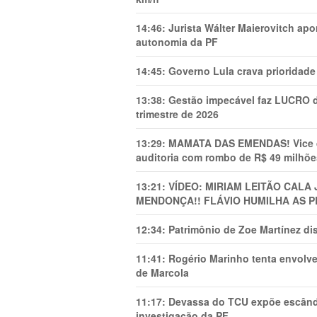
14:46:
Jurista Wálter Maierovitch ap
autonomia da PF
14:45:
Governo Lula crava prioridade 
13:38:
Gestão impecável faz LUCRO d
trimestre de 2026
13:29:
MAMATA DAS EMENDAS! Vice de 
auditoria com rombo de R$ 49 milhõe
13:21:
VÍDEO: MIRIAM LEITÃO CAL
MENDONÇA!! FLÁVIO HUMILHA AS P
12:34:
Patrimônio de Zoe Martínez d
11:41:
Rogério Marinho tenta envolve
de Marcola
11:17:
Devassa do TCU expõe escânda
investigação da PF