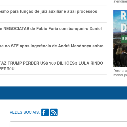
atendime
mo para função de juiz auxiliar e atrai processos
s e NEGOCIATAS de Fábio Faria com banqueiro Daniel
rise no STF apos ingerência de André Mendonça sobre
FAZ TRUMP PERDER US$ 100 BILHÕES!! LULA RINDO
FERR0U
Desmata
menor p
REDES SOCIAIS: