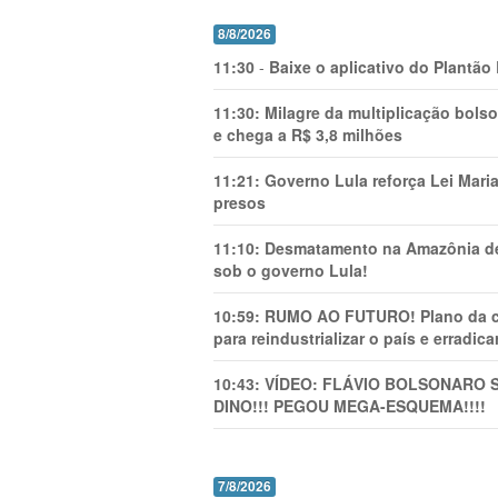
8/8/2026
11:30
-
Baixe o aplicativo do Plantão
11:30:
Milagre da multiplicação bolso
e chega a R$ 3,8 milhões
11:21:
Governo Lula reforça Lei Mari
presos
11:10:
Desmatamento na Amazônia de
sob o governo Lula!
10:59:
RUMO AO FUTURO! Plano da cha
para reindustrializar o país e erradic
10:43:
VÍDEO: FLÁVIO BOLSONARO 
DINO!!! PEGOU MEGA-ESQUEMA!!!!
7/8/2026