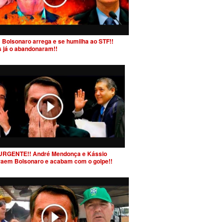
 Bolsonaro arrega e se humilha ao STF!!
s já o abandonaram!!
URGENTE!! André Mendonça e Kássio
raem Bolsonaro e acabam com o golpe!!