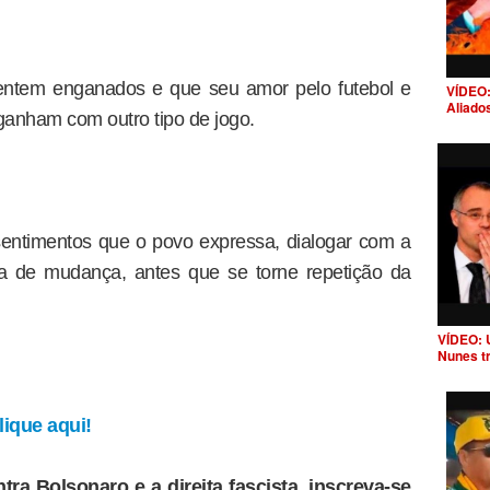
sentem enganados e que seu amor pelo futebol e
VÍDEO:
Aliado
ganham com outro tipo de jogo.
sentimentos que o povo expressa, dialogar com a
ia de mudança, antes que se torne repetição da
VÍDEO: 
Nunes t
ique aqui!
tra Bolsonaro e a direita fascista, inscreva-se