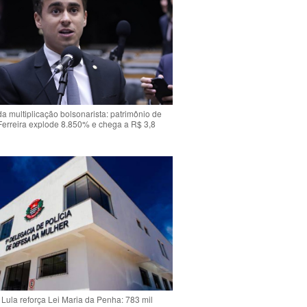
da multiplicação bolsonarista: patrimônio de
Ferreira explode 8.850% e chega a R$ 3,8
Lula reforça Lei Maria da Penha: 783 mil