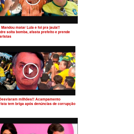
 Mandou matar Lula e foi pra jaula!!
dre solta bomba, afasta prefeito e prende
aristas
Desviaram milhões!! Acampamento
rista tem briga após denúncias de corrupção