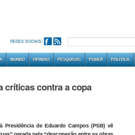
REDES SOCIAIS:
A
MUNDO
OPINIÃO
PESQUISAS
PODER
POLÍTICA
a críticas contra a copa
 à Presidência de Eduardo Campos (PSB) vê
ruas” gerada pela “desconexão entre as obras