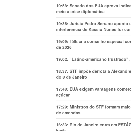
19:58:
Senado dos EUA aprova indica
meio a crise diplomática
19:36:
Jurista Pedro Serrano aponta
interferência de Kassio Nunes for co
19:09:
TSE cria conselho especial co
de 2026
19:02:
"Latino-americano frustrado":
18:37:
STF impõe derrota a Alexandre
do 8 de Janeiro
17:48:
EUA exigem vantagens comercia
açúcar
17:29:
Ministros do STF formam maio
de emendas
16:33:
Rio de Janeiro entra em ESTÁ
km/h