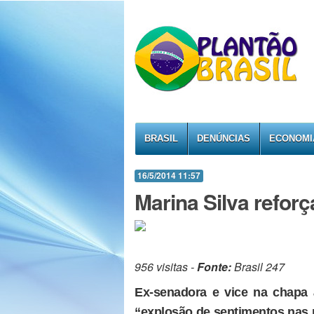
BRASIL
DENÚNCIAS
ECONOMI
16/5/2014 11:57
Marina Silva reforç
956 visitas -
Fonte:
Brasil 247
Ex-senadora e vice na chapa
“explosão de sentimentos nas 