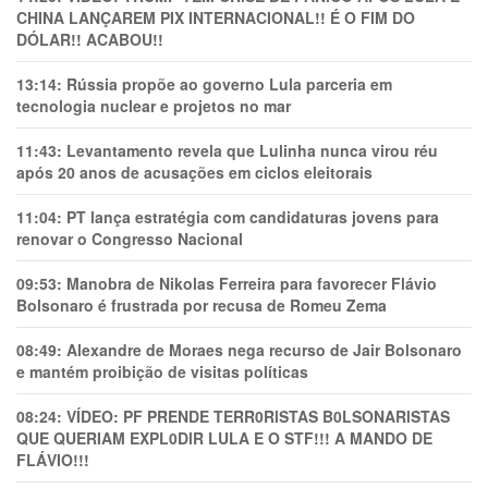
CHINA LANÇAREM PIX INTERNACIONAL!! É O FIM DO
DÓLAR!! ACABOU!!
13:14:
Rússia propõe ao governo Lula parceria em
tecnologia nuclear e projetos no mar
11:43:
Levantamento revela que Lulinha nunca virou réu
após 20 anos de acusações em ciclos eleitorais
11:04:
PT lança estratégia com candidaturas jovens para
renovar o Congresso Nacional
09:53:
Manobra de Nikolas Ferreira para favorecer Flávio
Bolsonaro é frustrada por recusa de Romeu Zema
08:49:
Alexandre de Moraes nega recurso de Jair Bolsonaro
e mantém proibição de visitas políticas
08:24:
VÍDEO: PF PRENDE TERR0RlSTAS B0LSONARlSTAS
QUE QUERIAM EXPL0DlR LULA E O STF!!! A MANDO DE
FLÁVIO!!!