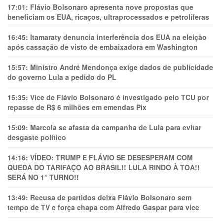
17:01:
Flávio Bolsonaro apresenta nove propostas que
beneficiam os EUA, ricaços, ultraprocessados e petrolíferas
16:45:
Itamaraty denuncia interferência dos EUA na eleição
após cassação de visto de embaixadora em Washington
15:57:
Ministro André Mendonça exige dados de publicidade
do governo Lula a pedido do PL
15:35:
Vice de Flávio Bolsonaro é investigado pelo TCU por
repasse de R$ 6 milhões em emendas Pix
15:09:
Marcola se afasta da campanha de Lula para evitar
desgaste político
14:16:
VÍDEO: TRUMP E FLÁVIO SE DESESPERAM COM
QUEDA DO TARIFAÇO AO BRASIL!! LULA RINDO À TOA!!
SERÁ NO 1° TURNO!!
13:49:
Recusa de partidos deixa Flávio Bolsonaro sem
tempo de TV e força chapa com Alfredo Gaspar para vice