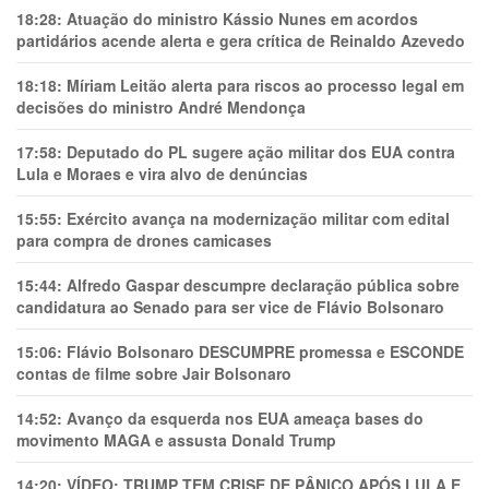
18:28:
Atuação do ministro Kássio Nunes em acordos
partidários acende alerta e gera crítica de Reinaldo Azevedo
18:18:
Míriam Leitão alerta para riscos ao processo legal em
decisões do ministro André Mendonça
17:58:
Deputado do PL sugere ação militar dos EUA contra
Lula e Moraes e vira alvo de denúncias
15:55:
Exército avança na modernização militar com edital
para compra de drones camicases
15:44:
Alfredo Gaspar descumpre declaração pública sobre
candidatura ao Senado para ser vice de Flávio Bolsonaro
15:06:
Flávio Bolsonaro DESCUMPRE promessa e ESCONDE
contas de filme sobre Jair Bolsonaro
14:52:
Avanço da esquerda nos EUA ameaça bases do
movimento MAGA e assusta Donald Trump
14:20:
VÍDEO: TRUMP TEM CRlSE DE PÂNlCO APÓS LULA E