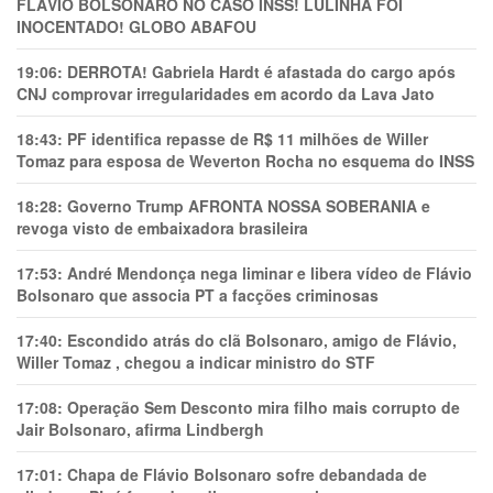
FLÁVIO BOLSONARO NO CASO INSS! LULINHA FOI
INOCENTADO! GLOBO ABAFOU
19:06:
DERROTA! Gabriela Hardt é afastada do cargo após
CNJ comprovar irregularidades em acordo da Lava Jato
18:43:
PF identifica repasse de R$ 11 milhões de Willer
Tomaz para esposa de Weverton Rocha no esquema do INSS
18:28:
Governo Trump AFRONTA NOSSA SOBERANIA e
revoga visto de embaixadora brasileira
17:53:
André Mendonça nega liminar e libera vídeo de Flávio
Bolsonaro que associa PT a facções criminosas
17:40:
Escondido atrás do clã Bolsonaro, amigo de Flávio,
Willer Tomaz , chegou a indicar ministro do STF
17:08:
Operação Sem Desconto mira filho mais corrupto de
Jair Bolsonaro, afirma Lindbergh
17:01:
Chapa de Flávio Bolsonaro sofre debandada de