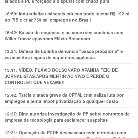
aliados e PL é forçado a disputar com chapa pura
16:59:
Industrializar minerais críticos pode injetar R$ 192 bi
no PIB e criar 750 mil empregos no Brasil
15:42:
Balcão de negócios e as conexões sombrias com
Willer Tomaz apavoram Flávio Bolsonaro
13:34:
Defesa de Lulinha denuncia "pesca probatória" e
vazamentos ilegais de inquéritos sigilosos
13:11:
VÍDEO: FLÁVIO BOLSONARO APANHA FEIO DE
JORNALISTAS APÓS MENTIR AO VIVO E PERDE O
CONTROLE!! QUE VEXAME!!
12:42:
Tarcísio ataca greve da CPTM, criminaliza luta por
empregos e tenta impor privatização a qualquer custo
12:37:
Dino autoriza investigação da PF sobre contratos de
empresa de tecnologia para esclarecer suspeitas
12:31:
Operação da PCDF desmascara rede terrorista com