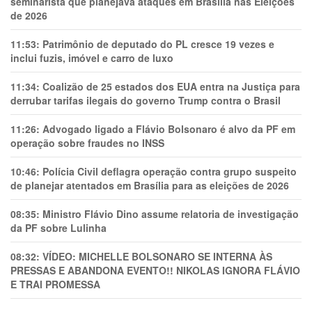
seminarista que planejava ataques em Brasília nas Eleições
de 2026
11:53:
Patrimônio de deputado do PL cresce 19 vezes e
inclui fuzis, imóvel e carro de luxo
11:34:
Coalizão de 25 estados dos EUA entra na Justiça para
derrubar tarifas ilegais do governo Trump contra o Brasil
11:26:
Advogado ligado a Flávio Bolsonaro é alvo da PF em
operação sobre fraudes no INSS
10:46:
Polícia Civil deflagra operação contra grupo suspeito
de planejar atentados em Brasília para as eleições de 2026
08:35:
Ministro Flávio Dino assume relatoria de investigação
da PF sobre Lulinha
08:32:
VÍDEO: MICHELLE BOLSONARO SE INTERNA ÀS
PRESSAS E ABANDONA EVENTO!! NIKOLAS IGNORA FLÁVIO
E TRAl PROMESSA