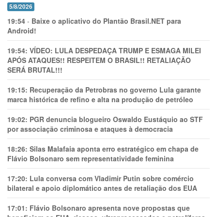
5/8/2026
19:54
-
Baixe o aplicativo do Plantão Brasil.NET para
Android!
19:54:
VÍDEO: LULA DESPEDAÇA TRUMP E ESMAGA MILEI
APÓS ATAQUES!! RESPEITEM O BRASIL!! RETALIAÇÃO
SERÁ BRUTAL!!!
19:15:
Recuperação da Petrobras no governo Lula garante
marca histórica de refino e alta na produção de petróleo
19:02:
PGR denuncia blogueiro Oswaldo Eustáquio ao STF
por associação criminosa e ataques à democracia
18:26:
Silas Malafaia aponta erro estratégico em chapa de
Flávio Bolsonaro sem representatividade feminina
17:20:
Lula conversa com Vladimir Putin sobre comércio
bilateral e apoio diplomático antes de retaliação dos EUA
17:01:
Flávio Bolsonaro apresenta nove propostas que