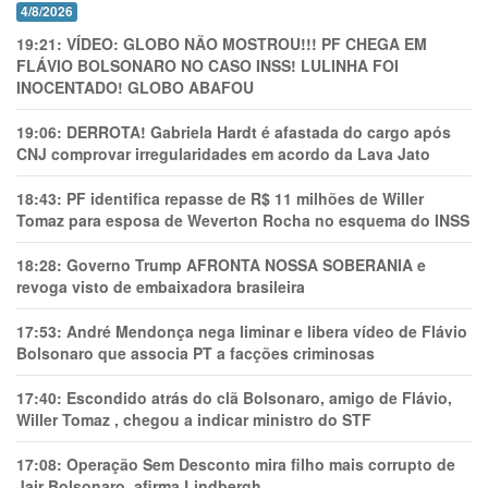
4/8/2026
19:21:
VÍDEO: GLOBO NÃO MOSTROU!!! PF CHEGA EM
FLÁVIO BOLSONARO NO CASO INSS! LULINHA FOI
INOCENTADO! GLOBO ABAFOU
19:06:
DERROTA! Gabriela Hardt é afastada do cargo após
CNJ comprovar irregularidades em acordo da Lava Jato
18:43:
PF identifica repasse de R$ 11 milhões de Willer
Tomaz para esposa de Weverton Rocha no esquema do INSS
18:28:
Governo Trump AFRONTA NOSSA SOBERANIA e
revoga visto de embaixadora brasileira
17:53:
André Mendonça nega liminar e libera vídeo de Flávio
Bolsonaro que associa PT a facções criminosas
17:40:
Escondido atrás do clã Bolsonaro, amigo de Flávio,
Willer Tomaz , chegou a indicar ministro do STF
17:08:
Operação Sem Desconto mira filho mais corrupto de
Jair Bolsonaro, afirma Lindbergh