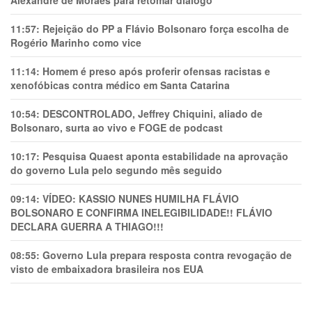
Alexandre de Moraes para retomar diálogo
11:57:
Rejeição do PP a Flávio Bolsonaro força escolha de
Rogério Marinho como vice
11:14:
Homem é preso após proferir ofensas racistas e
xenofóbicas contra médico em Santa Catarina
10:54:
DESCONTROLADO, Jeffrey Chiquini, aliado de
Bolsonaro, surta ao vivo e FOGE de podcast
10:17:
Pesquisa Quaest aponta estabilidade na aprovação
do governo Lula pelo segundo mês seguido
09:14:
VÍDEO: KASSIO NUNES HUMlLHA FLÁVIO
BOLSONARO E CONFIRMA INELEGIBILIDADE!! FLÁVIO
DECLARA GUERRA A THIAGO!!!
08:55:
Governo Lula prepara resposta contra revogação de
visto de embaixadora brasileira nos EUA