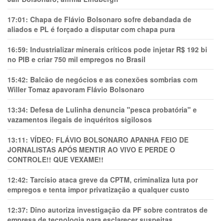
17:01:
Chapa de Flávio Bolsonaro sofre debandada de
aliados e PL é forçado a disputar com chapa pura
16:59:
Industrializar minerais críticos pode injetar R$ 192 bi
no PIB e criar 750 mil empregos no Brasil
15:42:
Balcão de negócios e as conexões sombrias com
Willer Tomaz apavoram Flávio Bolsonaro
13:34:
Defesa de Lulinha denuncia "pesca probatória" e
vazamentos ilegais de inquéritos sigilosos
13:11:
VÍDEO: FLÁVIO BOLSONARO APANHA FEIO DE
JORNALISTAS APÓS MENTIR AO VIVO E PERDE O
CONTROLE!! QUE VEXAME!!
12:42:
Tarcísio ataca greve da CPTM, criminaliza luta por
empregos e tenta impor privatização a qualquer custo
12:37:
Dino autoriza investigação da PF sobre contratos de
empresa de tecnologia para esclarecer suspeitas