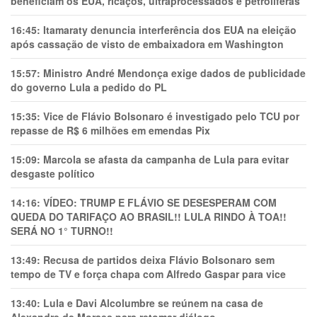
beneficiam os EUA, ricaços, ultraprocessados e petrolíferas
16:45:
Itamaraty denuncia interferência dos EUA na eleição
após cassação de visto de embaixadora em Washington
15:57:
Ministro André Mendonça exige dados de publicidade
do governo Lula a pedido do PL
15:35:
Vice de Flávio Bolsonaro é investigado pelo TCU por
repasse de R$ 6 milhões em emendas Pix
15:09:
Marcola se afasta da campanha de Lula para evitar
desgaste político
14:16:
VÍDEO: TRUMP E FLÁVIO SE DESESPERAM COM
QUEDA DO TARIFAÇO AO BRASIL!! LULA RINDO À TOA!!
SERÁ NO 1° TURNO!!
13:49:
Recusa de partidos deixa Flávio Bolsonaro sem
tempo de TV e força chapa com Alfredo Gaspar para vice
13:40:
Lula e Davi Alcolumbre se reúnem na casa de