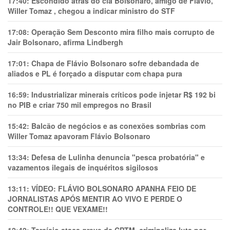
17:40:
Escondido atrás do clã Bolsonaro, amigo de Flávio,
Willer Tomaz , chegou a indicar ministro do STF
17:08:
Operação Sem Desconto mira filho mais corrupto de
Jair Bolsonaro, afirma Lindbergh
17:01:
Chapa de Flávio Bolsonaro sofre debandada de
aliados e PL é forçado a disputar com chapa pura
16:59:
Industrializar minerais críticos pode injetar R$ 192 bi
no PIB e criar 750 mil empregos no Brasil
15:42:
Balcão de negócios e as conexões sombrias com
Willer Tomaz apavoram Flávio Bolsonaro
13:34:
Defesa de Lulinha denuncia "pesca probatória" e
vazamentos ilegais de inquéritos sigilosos
13:11:
VÍDEO: FLÁVIO BOLSONARO APANHA FEIO DE
JORNALISTAS APÓS MENTIR AO VIVO E PERDE O
CONTROLE!! QUE VEXAME!!