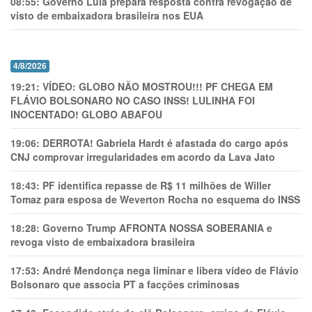
08:55:
Governo Lula prepara resposta contra revogação de
visto de embaixadora brasileira nos EUA
4/8/2026
19:21:
VÍDEO: GLOBO NÃO MOSTROU!!! PF CHEGA EM
FLÁVIO BOLSONARO NO CASO INSS! LULINHA FOI
INOCENTADO! GLOBO ABAFOU
19:06:
DERROTA! Gabriela Hardt é afastada do cargo após
CNJ comprovar irregularidades em acordo da Lava Jato
18:43:
PF identifica repasse de R$ 11 milhões de Willer
Tomaz para esposa de Weverton Rocha no esquema do INSS
18:28:
Governo Trump AFRONTA NOSSA SOBERANIA e
revoga visto de embaixadora brasileira
17:53:
André Mendonça nega liminar e libera vídeo de Flávio
Bolsonaro que associa PT a facções criminosas