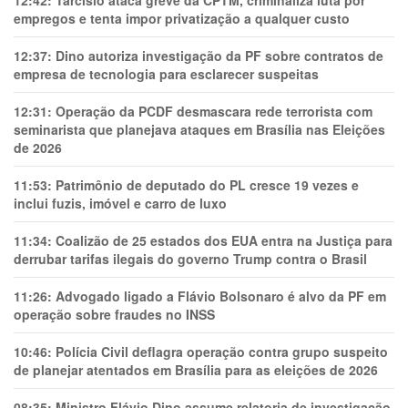
12:42:
Tarcísio ataca greve da CPTM, criminaliza luta por
empregos e tenta impor privatização a qualquer custo
12:37:
Dino autoriza investigação da PF sobre contratos de
empresa de tecnologia para esclarecer suspeitas
12:31:
Operação da PCDF desmascara rede terrorista com
seminarista que planejava ataques em Brasília nas Eleições
de 2026
11:53:
Patrimônio de deputado do PL cresce 19 vezes e
inclui fuzis, imóvel e carro de luxo
11:34:
Coalizão de 25 estados dos EUA entra na Justiça para
derrubar tarifas ilegais do governo Trump contra o Brasil
11:26:
Advogado ligado a Flávio Bolsonaro é alvo da PF em
operação sobre fraudes no INSS
10:46:
Polícia Civil deflagra operação contra grupo suspeito
de planejar atentados em Brasília para as eleições de 2026
08:35:
Ministro Flávio Dino assume relatoria de investigação