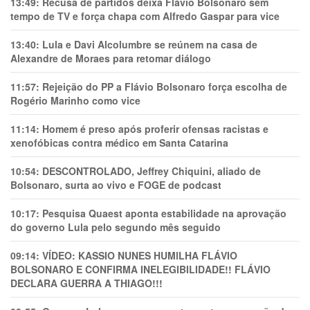
13:49:
Recusa de partidos deixa Flávio Bolsonaro sem
tempo de TV e força chapa com Alfredo Gaspar para vice
13:40:
Lula e Davi Alcolumbre se reúnem na casa de
Alexandre de Moraes para retomar diálogo
11:57:
Rejeição do PP a Flávio Bolsonaro força escolha de
Rogério Marinho como vice
11:14:
Homem é preso após proferir ofensas racistas e
xenofóbicas contra médico em Santa Catarina
10:54:
DESCONTROLADO, Jeffrey Chiquini, aliado de
Bolsonaro, surta ao vivo e FOGE de podcast
10:17:
Pesquisa Quaest aponta estabilidade na aprovação
do governo Lula pelo segundo mês seguido
09:14:
VÍDEO: KASSIO NUNES HUMlLHA FLÁVIO
BOLSONARO E CONFIRMA INELEGIBILIDADE!! FLÁVIO
DECLARA GUERRA A THIAGO!!!