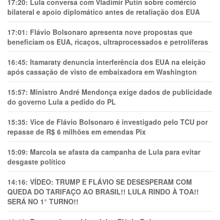
17:20:
Lula conversa com Vladimir Putin sobre comércio
bilateral e apoio diplomático antes de retaliação dos EUA
17:01:
Flávio Bolsonaro apresenta nove propostas que
beneficiam os EUA, ricaços, ultraprocessados e petrolíferas
16:45:
Itamaraty denuncia interferência dos EUA na eleição
após cassação de visto de embaixadora em Washington
15:57:
Ministro André Mendonça exige dados de publicidade
do governo Lula a pedido do PL
15:35:
Vice de Flávio Bolsonaro é investigado pelo TCU por
repasse de R$ 6 milhões em emendas Pix
15:09:
Marcola se afasta da campanha de Lula para evitar
desgaste político
14:16:
VÍDEO: TRUMP E FLÁVIO SE DESESPERAM COM
QUEDA DO TARIFAÇO AO BRASIL!! LULA RINDO À TOA!!
SERÁ NO 1° TURNO!!