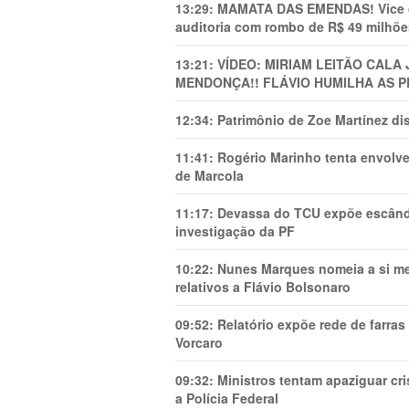
13:29:
MAMATA DAS EMENDAS! Vice de 
auditoria com rombo de R$ 49 milhõe
13:21:
VÍDEO: MIRIAM LEITÃO CAL
MENDONÇA!! FLÁVIO HUMILHA AS P
12:34:
Patrimônio de Zoe Martínez d
11:41:
Rogério Marinho tenta envolve
de Marcola
11:17:
Devassa do TCU expõe escânda
investigação da PF
10:22:
Nunes Marques nomeia a si mes
relativos a Flávio Bolsonaro
09:52:
Relatório expõe rede de farra
Vorcaro
09:32:
Ministros tentam apaziguar c
a Polícia Federal