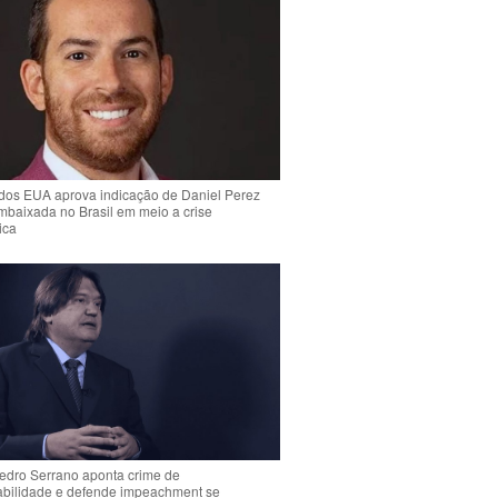
dos EUA aprova indicação de Daniel Perez
mbaixada no Brasil em meio a crise
ica
Pedro Serrano aponta crime de
abilidade e defende impeachment se