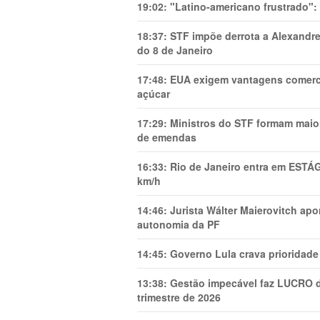
19:02:
"Latino-americano frustrado":
18:37:
STF impõe derrota a Alexandre
do 8 de Janeiro
17:48:
EUA exigem vantagens comercia
açúcar
17:29:
Ministros do STF formam maio
de emendas
16:33:
Rio de Janeiro entra em ESTÁ
km/h
14:46:
Jurista Wálter Maierovitch ap
autonomia da PF
14:45:
Governo Lula crava prioridade 
13:38:
Gestão impecável faz LUCRO d
trimestre de 2026