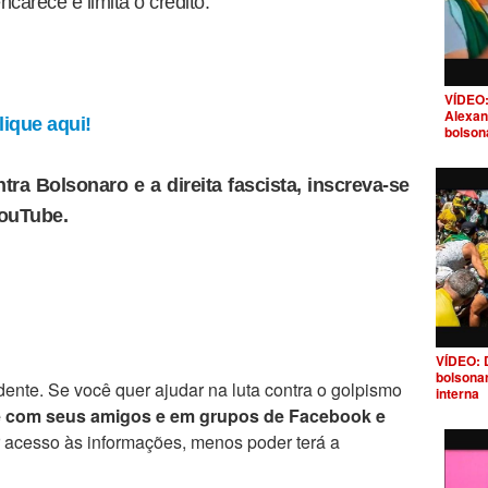
ncarece e limita o crédito.
VÍDEO:
Alexan
ique aqui!
bolson
tra Bolsonaro e a direita fascista, inscreva-se
YouTube.
VÍDEO: 
bolsona
ente. Se você quer ajudar na luta contra o golpismo
interna
e com seus amigos e em grupos de Facebook e
r acesso às informações, menos poder terá a