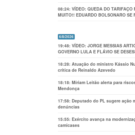
08:24:
VÍDEO: QUEDA DO TARIFAÇO 
MUITO!! EDUARDO BOLSONARO SE 
6/8/2026
19:48:
VÍDEO: JORGE MESSIAS AR
GOVERNO LULA E FLÁVIO SE DESES
18:28:
Atuação do ministro Kássio Nu
crítica de Reinaldo Azevedo
18:18:
Míriam Leitão alerta para risc
Mendonça
17:58:
Deputado do PL sugere ação mi
denúncias
15:55:
Exército avança na modernizaç
camicases