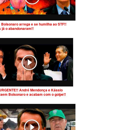
 Bolsonaro arrega e se humilha ao STF!!
s já o abandonaram!!
URGENTE!! André Mendonça e Kássio
raem Bolsonaro e acabam com o golpe!!