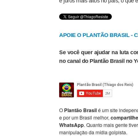
e juros mais altos no país, o que e
APOIE O PLANTÃO BRASIL - Cl
Se você quer ajudar na luta con
no canal do Plantão Brasil no 
O
Plantão Brasil
é um site independ
e por um Brasil melhor,
compartilh
WhatsApp
. Quanto mais gente tive
manipulação da mídia golpista.