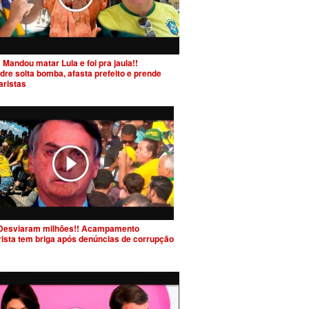
 Mandou matar Lula e foi pra jaula!!
dre solta bomba, afasta prefeito e prende
aristas
Desviaram milhões!! Acampamento
rista tem briga após denúncias de corrupção