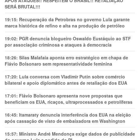
APÓS ATAQUES!! RESPEITEM O BRASIL!! RETALIAÇÃO
SERÁ BRUTAL!!!
19:15:
Recuperação da Petrobras no governo Lula garante
marca histórica de refino e alta na produção de petróleo
19:02:
PGR denuncia blogueiro Oswaldo Eustáquio ao STF
por associação criminosa e ataques à democracia
18:26:
Silas Malafaia aponta erro estratégico em chapa de
Flávio Bolsonaro sem representatividade feminina
17:20:
Lula conversa com Vladimir Putin sobre comércio
bilateral e apoio diplomático antes de retaliação dos EUA
17:01:
Flávio Bolsonaro apresenta nove propostas que
beneficiam os EUA, ricaços, ultraprocessados e petrolíferas
16:45:
Itamaraty denuncia interferência dos EUA na eleição
após cassação de visto de embaixadora em Washington
15:57:
Ministro André Mendonça exige dados de publicidade