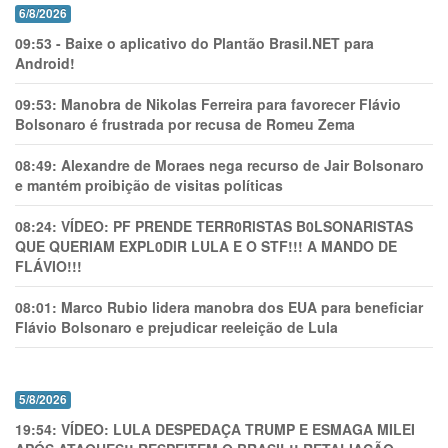
6/8/2026
09:53
-
Baixe o aplicativo do Plantão Brasil.NET para
Android!
09:53:
Manobra de Nikolas Ferreira para favorecer Flávio
Bolsonaro é frustrada por recusa de Romeu Zema
08:49:
Alexandre de Moraes nega recurso de Jair Bolsonaro
e mantém proibição de visitas políticas
08:24:
VÍDEO: PF PRENDE TERR0RlSTAS B0LSONARlSTAS
QUE QUERIAM EXPL0DlR LULA E O STF!!! A MANDO DE
FLÁVIO!!!
08:01:
Marco Rubio lidera manobra dos EUA para beneficiar
Flávio Bolsonaro e prejudicar reeleição de Lula
5/8/2026
19:54:
VÍDEO: LULA DESPEDAÇA TRUMP E ESMAGA MILEI