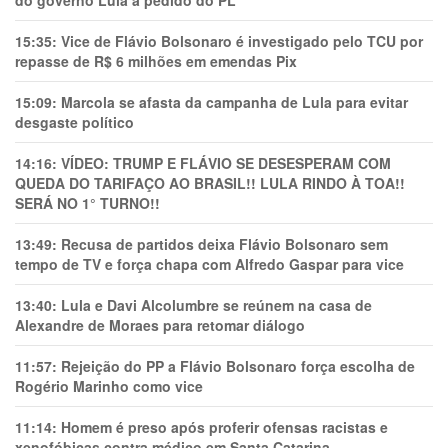
do governo Lula a pedido do PL
15:35:
Vice de Flávio Bolsonaro é investigado pelo TCU por
repasse de R$ 6 milhões em emendas Pix
15:09:
Marcola se afasta da campanha de Lula para evitar
desgaste político
14:16:
VÍDEO: TRUMP E FLÁVIO SE DESESPERAM COM
QUEDA DO TARIFAÇO AO BRASIL!! LULA RINDO À TOA!!
SERÁ NO 1° TURNO!!
13:49:
Recusa de partidos deixa Flávio Bolsonaro sem
tempo de TV e força chapa com Alfredo Gaspar para vice
13:40:
Lula e Davi Alcolumbre se reúnem na casa de
Alexandre de Moraes para retomar diálogo
11:57:
Rejeição do PP a Flávio Bolsonaro força escolha de
Rogério Marinho como vice
11:14:
Homem é preso após proferir ofensas racistas e
xenofóbicas contra médico em Santa Catarina