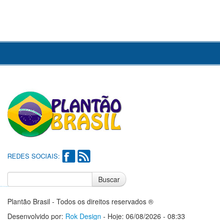
REDES SOCIAIS:
Buscar
Notícias do Flamengo
Notícias do Corinthians
Plantão Brasil - Todos os direitos reservados ®
Desenvolvido por:
Rok Design
- Hoje: 06/08/2026 - 08:33