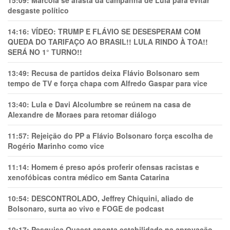
15:09:
Marcola se afasta da campanha de Lula para evitar
desgaste político
14:16:
VÍDEO: TRUMP E FLÁVIO SE DESESPERAM COM
QUEDA DO TARIFAÇO AO BRASIL!! LULA RINDO À TOA!!
SERÁ NO 1° TURNO!!
13:49:
Recusa de partidos deixa Flávio Bolsonaro sem
tempo de TV e força chapa com Alfredo Gaspar para vice
13:40:
Lula e Davi Alcolumbre se reúnem na casa de
Alexandre de Moraes para retomar diálogo
11:57:
Rejeição do PP a Flávio Bolsonaro força escolha de
Rogério Marinho como vice
11:14:
Homem é preso após proferir ofensas racistas e
xenofóbicas contra médico em Santa Catarina
10:54:
DESCONTROLADO, Jeffrey Chiquini, aliado de
Bolsonaro, surta ao vivo e FOGE de podcast
10:17:
Pesquisa Quaest aponta estabilidade na aprovação