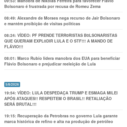
09:53:
Manobra de Nikolas Ferreira para favorecer Flávio
Bolsonaro é frustrada por recusa de Romeu Zema
08:49:
Alexandre de Moraes nega recurso de Jair Bolsonaro
e mantém proibição de visitas políticas
08:24:
VÍDEO: PF PRENDE TERR0RlSTAS B0LSONARlSTAS
QUE QUERIAM EXPL0DlR LULA E O STF!!! A MANDO DE
FLÁVIO!!!
08:01:
Marco Rubio lidera manobra dos EUA para beneficiar
Flávio Bolsonaro e prejudicar reeleição de Lula
5/8/2026
19:54:
VÍDEO: LULA DESPEDAÇA TRUMP E ESMAGA MILEI
APÓS ATAQUES!! RESPEITEM O BRASIL!! RETALIAÇÃO
SERÁ BRUTAL!!!
19:15:
Recuperação da Petrobras no governo Lula garante
marca histórica de refino e alta na produção de petróleo