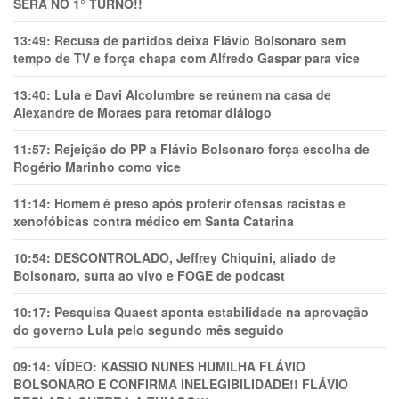
SERÁ NO 1° TURNO!!
13:49:
Recusa de partidos deixa Flávio Bolsonaro sem
tempo de TV e força chapa com Alfredo Gaspar para vice
13:40:
Lula e Davi Alcolumbre se reúnem na casa de
Alexandre de Moraes para retomar diálogo
11:57:
Rejeição do PP a Flávio Bolsonaro força escolha de
Rogério Marinho como vice
11:14:
Homem é preso após proferir ofensas racistas e
xenofóbicas contra médico em Santa Catarina
10:54:
DESCONTROLADO, Jeffrey Chiquini, aliado de
Bolsonaro, surta ao vivo e FOGE de podcast
10:17:
Pesquisa Quaest aponta estabilidade na aprovação
do governo Lula pelo segundo mês seguido
09:14:
VÍDEO: KASSIO NUNES HUMlLHA FLÁVIO
BOLSONARO E CONFIRMA INELEGIBILIDADE!! FLÁVIO