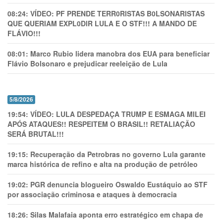
08:24:
VÍDEO: PF PRENDE TERR0RlSTAS B0LSONARlSTAS
QUE QUERIAM EXPL0DlR LULA E O STF!!! A MANDO DE
FLÁVIO!!!
08:01:
Marco Rubio lidera manobra dos EUA para beneficiar
Flávio Bolsonaro e prejudicar reeleição de Lula
5/8/2026
19:54:
VÍDEO: LULA DESPEDAÇA TRUMP E ESMAGA MILEI
APÓS ATAQUES!! RESPEITEM O BRASIL!! RETALIAÇÃO
SERÁ BRUTAL!!!
19:15:
Recuperação da Petrobras no governo Lula garante
marca histórica de refino e alta na produção de petróleo
19:02:
PGR denuncia blogueiro Oswaldo Eustáquio ao STF
por associação criminosa e ataques à democracia
18:26:
Silas Malafaia aponta erro estratégico em chapa de