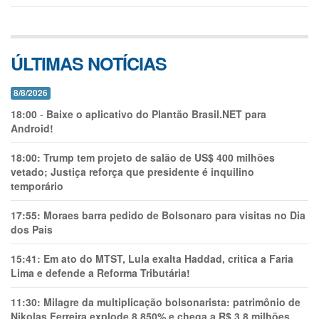
ÚLTIMAS NOTÍCIAS
8/8/2026
18:00
-
Baixe o aplicativo do Plantão Brasil.NET para
Android!
18:00:
Trump tem projeto de salão de US$ 400 milhões
vetado; Justiça reforça que presidente é inquilino
temporário
17:55:
Moraes barra pedido de Bolsonaro para visitas no Dia
dos Pais
15:41:
Em ato do MTST, Lula exalta Haddad, critica a Faria
Lima e defende a Reforma Tributária!
11:30:
Milagre da multiplicação bolsonarista: patrimônio de
Nikolas Ferreira explode 8.850% e chega a R$ 3,8 milhões