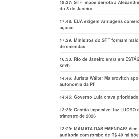
18:37:
STF impõe derrota a Alexandre
do 8 de Janeiro
17:48:
EUA exigem vantagens comercia
açúcar
17:29:
Ministros do STF formam maio
de emendas
16:33:
Rio de Janeiro entra em ESTÁ
km/h
14:46:
Jurista Wálter Maierovitch ap
autonomia da PF
14:45:
Governo Lula crava prioridade 
13:38:
Gestão impecável faz LUCRO d
trimestre de 2026
13:29:
MAMATA DAS EMENDAS! Vice de 
auditoria com rombo de R$ 49 milhõe