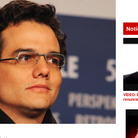
Notí
VÍDEO: 
renunci