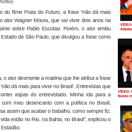
lítico
do filme Praia do Futuro, a frase “não dá mais
a ao ator Wagner Moura, que vai viver dois anos na
VÍDEO:
rie sobre Pablo Escobar. Porém, o ator emitiu
Aliado
 Estado de São Paulo, que divulgou a frase como
, o ator desmente a matéria que lhe atribui a frase
não dá mais para viver no Brasil’. Entrevistas que
VÍDEO: 
nter aspas do entrevistado. Minha ida para a
Nunes t
com meu desencanto com a política no Brasil,
casa assim que acabar o trabalho, como sempre fiz.
ida estão no Rio, na Bahia, no Brasil”, explicou o
o Estadão.