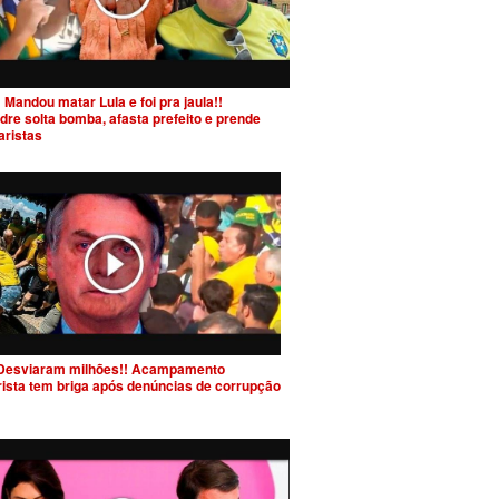
 Mandou matar Lula e foi pra jaula!!
dre solta bomba, afasta prefeito e prende
aristas
Desviaram milhões!! Acampamento
rista tem briga após denúncias de corrupção