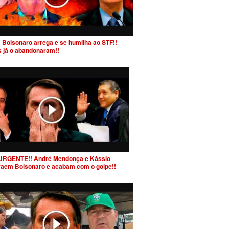
 Bolsonaro arrega e se humilha ao STF!!
s já o abandonaram!!
URGENTE!! André Mendonça e Kássio
raem Bolsonaro e acabam com o golpe!!