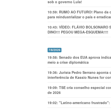
sob o governo Lula!
10:59:
RUMO AO FUTURO! Plano da cha
para reindustrializar o país e erradic
10:43:
VÍDEO: FLÁVIO BOLSONARO 
DINO!!! PEGOU MEGA-ESQUEMA!!!!
7/8/2026
19:58:
Senado dos EUA aprova indica
meio a crise diplomática
19:36:
Jurista Pedro Serrano aponta
interferência de Kassio Nunes for co
19:09:
TSE cria conselho especial co
de 2026
19:02:
"Latino-americano frustrado":