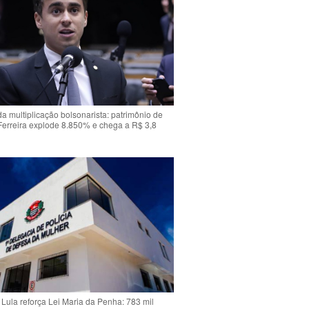
da multiplicação bolsonarista: patrimônio de
Ferreira explode 8.850% e chega a R$ 3,8
Lula reforça Lei Maria da Penha: 783 mil