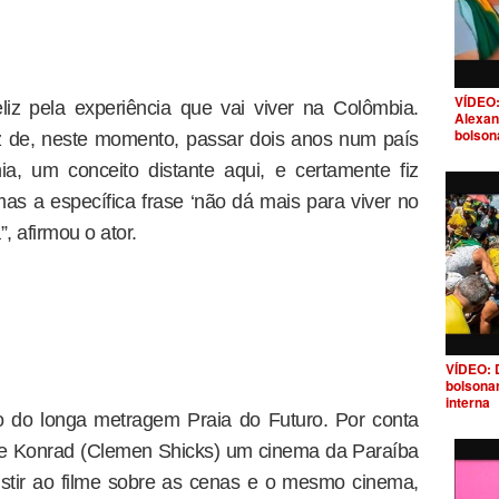
VÍDEO:
liz pela experiência que vai viver na Colômbia.
Alexan
bolson
iz de, neste momento, passar dois anos num país
ia, um conceito distante aqui, e certamente fiz
 mas a específica frase ‘não dá mais para viver no
”, afirmou o ator.
VÍDEO: 
bolsona
interna
o do longa metragem Praia do Futuro. Por conta
 e Konrad (Clemen Shicks) um cinema da Paraíba
stir ao filme sobre as cenas e o mesmo cinema,