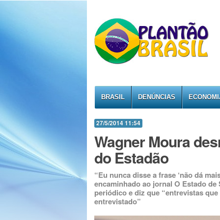
BRASIL
DENÚNCIAS
ECONOMI
27/5/2014 11:54
Wagner Moura desme
do Estadão
“Eu nunca disse a frase ‘não dá mais
encaminhado ao jornal O Estado de 
periódico e diz que “entrevistas qu
entrevistado”