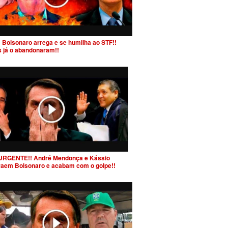
 Bolsonaro arrega e se humilha ao STF!!
s já o abandonaram!!
URGENTE!! André Mendonça e Kássio
raem Bolsonaro e acabam com o golpe!!