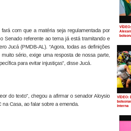
VÍDEO:
 fará com que a matéria seja regulamentada por
Alexan
bolson
do Senado referente ao tema já está tramitando e
ro Jucá (PMDB-AL). “Agora, todas as definições
 muito sério, exige uma resposta de nossa parte,
ecífica para evitar injustiças”, disse Jucá.
teor do texto”, chegou a afirmar o senador Aloysio
VÍDEO: 
bolsona
 na Casa, ao falar sobre a emenda.
interna