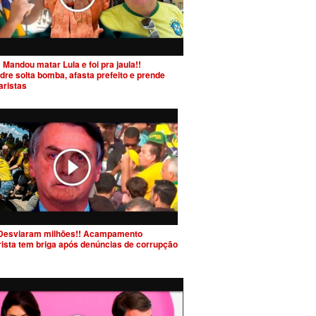
 Mandou matar Lula e foi pra jaula!!
dre solta bomba, afasta prefeito e prende
aristas
Desviaram milhões!! Acampamento
rista tem briga após denúncias de corrupção