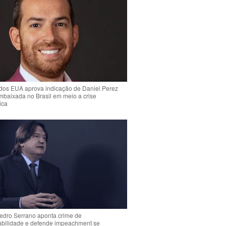
dos EUA aprova indicação de Daniel Perez
mbaixada no Brasil em meio a crise
ica
Pedro Serrano aponta crime de
abilidade e defende impeachment se