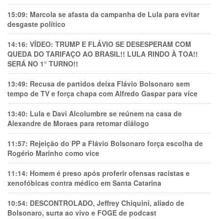
15:09:
Marcola se afasta da campanha de Lula para evitar
desgaste político
14:16:
VÍDEO: TRUMP E FLÁVIO SE DESESPERAM COM
QUEDA DO TARIFAÇO AO BRASIL!! LULA RINDO À TOA!!
SERÁ NO 1° TURNO!!
13:49:
Recusa de partidos deixa Flávio Bolsonaro sem
tempo de TV e força chapa com Alfredo Gaspar para vice
13:40:
Lula e Davi Alcolumbre se reúnem na casa de
Alexandre de Moraes para retomar diálogo
11:57:
Rejeição do PP a Flávio Bolsonaro força escolha de
Rogério Marinho como vice
11:14:
Homem é preso após proferir ofensas racistas e
xenofóbicas contra médico em Santa Catarina
10:54:
DESCONTROLADO, Jeffrey Chiquini, aliado de
Bolsonaro, surta ao vivo e FOGE de podcast