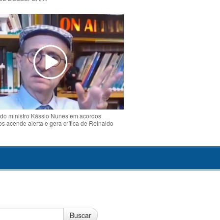
do ministro Kássio Nunes em acordos
ios acende alerta e gera crítica de Reinaldo
o
Buscar