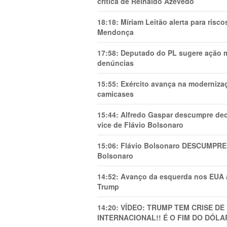
crítica de Reinaldo Azevedo
18:18:
Míriam Leitão alerta para risc
Mendonça
17:58:
Deputado do PL sugere ação mi
denúncias
15:55:
Exército avança na modernizaç
camicases
15:44:
Alfredo Gaspar descumpre dec
vice de Flávio Bolsonaro
15:06:
Flávio Bolsonaro DESCUMPRE 
Bolsonaro
14:52:
Avanço da esquerda nos EUA
Trump
14:20:
VÍDEO: TRUMP TEM CRlSE DE
INTERNACIONAL!! É O FIM DO DÓLA