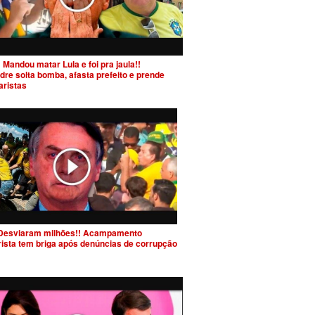
 Mandou matar Lula e foi pra jaula!!
dre solta bomba, afasta prefeito e prende
aristas
Desviaram milhões!! Acampamento
rista tem briga após denúncias de corrupção