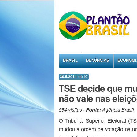
BRASIL
DENÚNCIAS
ECONOMI
30/5/2014 14:10
TSE decide que mu
não vale nas eleiç
854 visitas -
Fonte:
Agência Brasil
O Tribunal Superior Eleitoral (T
mudou a ordem de votação na urna