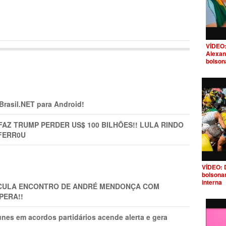
VÍDEO:
Alexan
bolson
 Brasil.NET para Android!
FAZ TRUMP PERDER US$ 100 BILHÕES!! LULA RINDO
FERR0U
VÍDEO: 
bolsona
interna
TICULA ENCONTRO DE ANDRÉ MENDONÇA COM
PERA!!
nes em acordos partidários acende alerta e gera