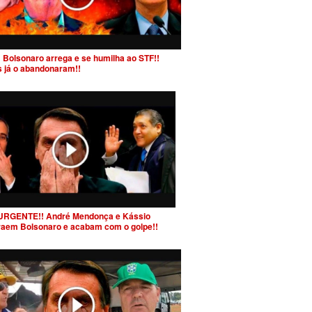
 Bolsonaro arrega e se humilha ao STF!!
s já o abandonaram!!
URGENTE!! André Mendonça e Kássio
raem Bolsonaro e acabam com o golpe!!