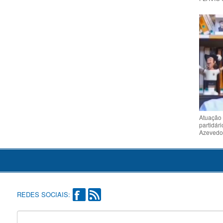
Atuação 
partidár
Azeved
REDES SOCIAIS: