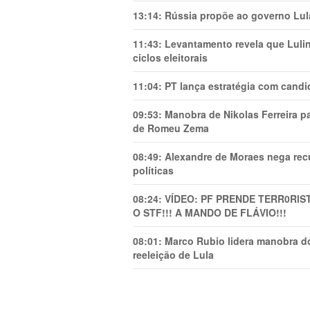
13:14:
Rússia propõe ao governo Lula
11:43:
Levantamento revela que Luli
ciclos eleitorais
11:04:
PT lança estratégia com candi
09:53:
Manobra de Nikolas Ferreira pa
de Romeu Zema
08:49:
Alexandre de Moraes nega recu
políticas
08:24:
VÍDEO: PF PRENDE TERR0RlS
O STF!!! A MANDO DE FLÁVIO!!!
08:01:
Marco Rubio lidera manobra do
reeleição de Lula