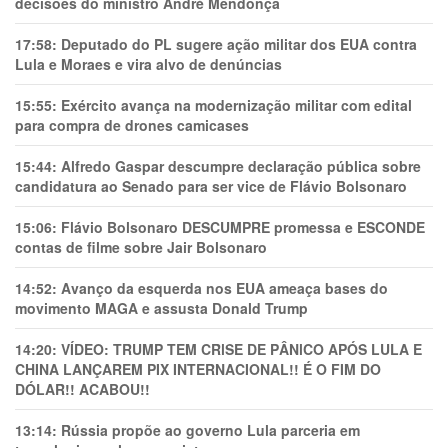
decisões do ministro André Mendonça
17:58:
Deputado do PL sugere ação militar dos EUA contra
Lula e Moraes e vira alvo de denúncias
15:55:
Exército avança na modernização militar com edital
para compra de drones camicases
15:44:
Alfredo Gaspar descumpre declaração pública sobre
candidatura ao Senado para ser vice de Flávio Bolsonaro
15:06:
Flávio Bolsonaro DESCUMPRE promessa e ESCONDE
contas de filme sobre Jair Bolsonaro
14:52:
Avanço da esquerda nos EUA ameaça bases do
movimento MAGA e assusta Donald Trump
14:20:
VÍDEO: TRUMP TEM CRlSE DE PÂNlCO APÓS LULA E
CHINA LANÇAREM PIX INTERNACIONAL!! É O FIM DO
DÓLAR!! ACABOU!!
13:14:
Rússia propõe ao governo Lula parceria em