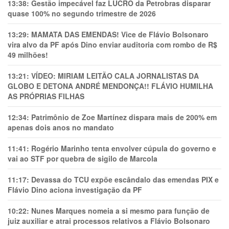
13:38:
Gestão impecável faz LUCRO da Petrobras disparar
quase 100% no segundo trimestre de 2026
13:29:
MAMATA DAS EMENDAS! Vice de Flávio Bolsonaro
vira alvo da PF após Dino enviar auditoria com rombo de R$
49 milhões!
13:21:
VÍDEO: MIRIAM LEITÃO CALA JORNALISTAS DA
GLOBO E DETONA ANDRÉ MENDONÇA!! FLÁVIO HUMILHA
AS PRÓPRIAS FILHAS
12:34:
Patrimônio de Zoe Martínez dispara mais de 200% em
apenas dois anos no mandato
11:41:
Rogério Marinho tenta envolver cúpula do governo e
vai ao STF por quebra de sigilo de Marcola
11:17:
Devassa do TCU expõe escândalo das emendas PIX e
Flávio Dino aciona investigação da PF
10:22:
Nunes Marques nomeia a si mesmo para função de
juiz auxiliar e atrai processos relativos a Flávio Bolsonaro