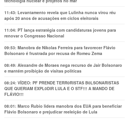
tecnologia nuclear e projetos no mar
11:43:
Levantamento revela que Lulinha nunca virou réu
após 20 anos de acusações em ciclos eleitorais
11:04:
PT lança estratégia com candidaturas jovens para
renovar o Congresso Nacional
09:53:
Manobra de Nikolas Ferreira para favorecer Flávio
Bolsonaro é frustrada por recusa de Romeu Zema
08:49:
Alexandre de Moraes nega recurso de Jair Bolsonaro
e mantém proibição de visitas políticas
08:24:
VÍDEO: PF PRENDE TERR0RlSTAS B0LSONARlSTAS
QUE QUERIAM EXPL0DlR LULA E O STF!!! A MANDO DE
FLÁVIO!!!
08:01:
Marco Rubio lidera manobra dos EUA para beneficiar
Flávio Bolsonaro e prejudicar reeleição de Lula