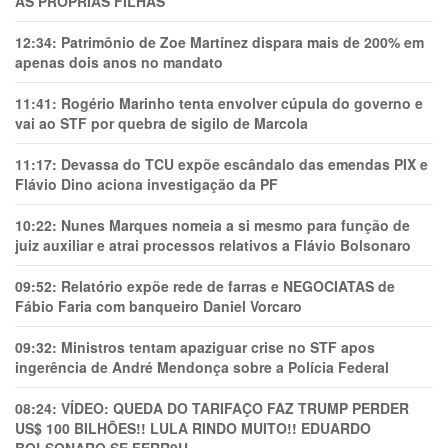
AS PRÓPRIAS FILHAS
12:34:
Patrimônio de Zoe Martínez dispara mais de 200% em
apenas dois anos no mandato
11:41:
Rogério Marinho tenta envolver cúpula do governo e
vai ao STF por quebra de sigilo de Marcola
11:17:
Devassa do TCU expõe escândalo das emendas PIX e
Flávio Dino aciona investigação da PF
10:22:
Nunes Marques nomeia a si mesmo para função de
juiz auxiliar e atrai processos relativos a Flávio Bolsonaro
09:52:
Relatório expõe rede de farras e NEGOCIATAS de
Fábio Faria com banqueiro Daniel Vorcaro
09:32:
Ministros tentam apaziguar crise no STF apos
ingerência de André Mendonça sobre a Polícia Federal
08:24:
VÍDEO: QUEDA DO TARIFAÇO FAZ TRUMP PERDER
US$ 100 BILHÕES!! LULA RINDO MUITO!! EDUARDO