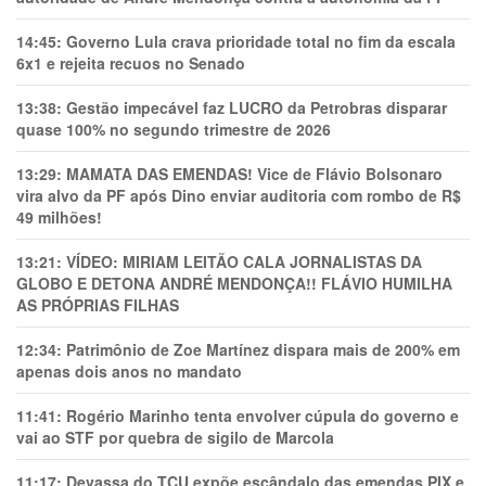
14:45:
Governo Lula crava prioridade total no fim da escala
6x1 e rejeita recuos no Senado
13:38:
Gestão impecável faz LUCRO da Petrobras disparar
quase 100% no segundo trimestre de 2026
13:29:
MAMATA DAS EMENDAS! Vice de Flávio Bolsonaro
vira alvo da PF após Dino enviar auditoria com rombo de R$
49 milhões!
13:21:
VÍDEO: MIRIAM LEITÃO CALA JORNALISTAS DA
GLOBO E DETONA ANDRÉ MENDONÇA!! FLÁVIO HUMILHA
AS PRÓPRIAS FILHAS
12:34:
Patrimônio de Zoe Martínez dispara mais de 200% em
apenas dois anos no mandato
11:41:
Rogério Marinho tenta envolver cúpula do governo e
vai ao STF por quebra de sigilo de Marcola
11:17:
Devassa do TCU expõe escândalo das emendas PIX e