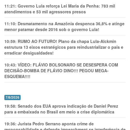
11:21:
Governo Lula reforça Lei Maria da Penha: 783 mil
atendimentos e 53 mil agressores presos
11:10:
Desmatamento na Amazônia despenca 36,8% e atinge
menor patamar desde 2016 sob o governo Lula!
10:59:
RUMO AO FUTURO! Plano da chapa Lula-Alckmin
estrutura 13 eixos estratégicos para reindustrializar o país e
erradicar desigualdades!
10:43:
VÍDEO: FLÁVIO BOLSONARO SE DESESPERA COM
DECISÃO-BOMBA DE FLÁVIO DINO!!! PEGOU MEGA-
ESQUEMA!!!!
7/8/2026
19:58:
Senado dos EUA aprova indicação de Daniel Perez
para a embaixada no Brasil em meio a crise diplomática
19:36:
Jurista Pedro Serrano aponta crime de
responsabilidade e defende impeachment se interferência de