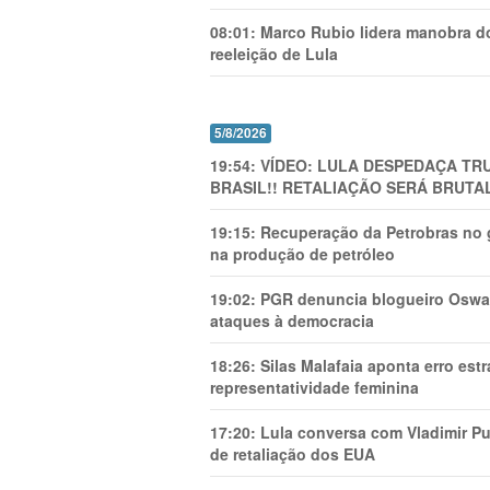
08:01:
Marco Rubio lidera manobra do
reeleição de Lula
5/8/2026
19:54:
VÍDEO: LULA DESPEDAÇA TRU
BRASIL!! RETALIAÇÃO SERÁ BRUTAL
19:15:
Recuperação da Petrobras no g
na produção de petróleo
19:02:
PGR denuncia blogueiro Oswal
ataques à democracia
18:26:
Silas Malafaia aponta erro es
representatividade feminina
17:20:
Lula conversa com Vladimir Put
de retaliação dos EUA