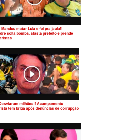
 Mandou matar Lula e foi pra jaula!!
dre solta bomba, afasta prefeito e prende
aristas
Desviaram milhões!! Acampamento
rista tem briga após denúncias de corrupção