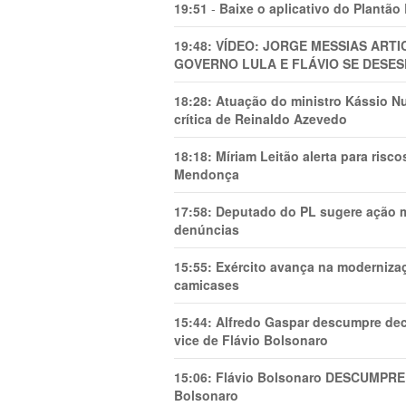
19:51
-
Baixe o aplicativo do Plantão
19:48:
VÍDEO: JORGE MESSIAS AR
GOVERNO LULA E FLÁVIO SE DESES
18:28:
Atuação do ministro Kássio Nu
crítica de Reinaldo Azevedo
18:18:
Míriam Leitão alerta para risc
Mendonça
17:58:
Deputado do PL sugere ação mi
denúncias
15:55:
Exército avança na modernizaç
camicases
15:44:
Alfredo Gaspar descumpre dec
vice de Flávio Bolsonaro
15:06:
Flávio Bolsonaro DESCUMPRE 
Bolsonaro