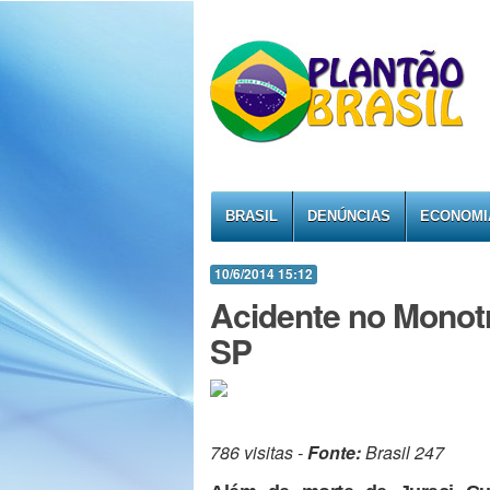
BRASIL
DENÚNCIAS
ECONOMI
10/6/2014 15:12
Acidente no Monotri
SP
786 visitas -
Fonte:
Brasil 247