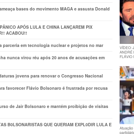
 ameaça bases do movimento MAGA e assusta Donald
 PÂNlCO APÓS LULA E CHINA LANÇAREM PIX
R!! ACABOU!!
 parceria em tecnologia nuclear e projetos no mar
VÍDEO:
ANDRÉ 
FLÁVIO
nha nunca virou réu após 20 anos de acusações em
daturas jovens para renovar o Congresso Nacional
ra favorecer Flávio Bolsonaro é frustrada por recusa
rso de Jair Bolsonaro e mantém proibição de visitas
TAS B0LSONARlSTAS QUE QUERIAM EXPL0DlR LULA E
Atuação 
partidár