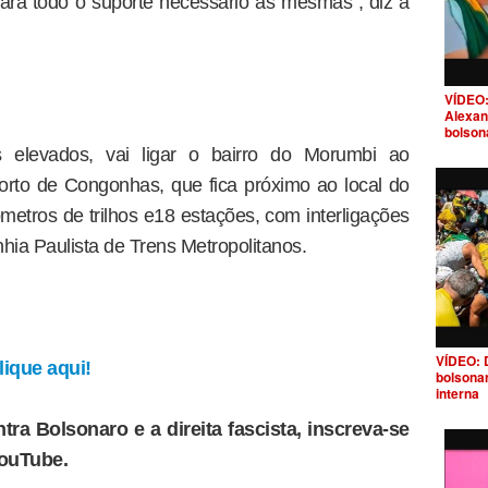
stará todo o suporte necessário às mesmas”, diz a
VÍDEO:
Alexan
bolson
s elevados, vai ligar o bairro do Morumbi ao
rto de Congonhas, que fica próximo ao local do
ômetros de trilhos e18 estações, com interligações
ia Paulista de Trens Metropolitanos.
VÍDEO: 
ique aqui!
bolsona
interna
tra Bolsonaro e a direita fascista, inscreva-se
YouTube.