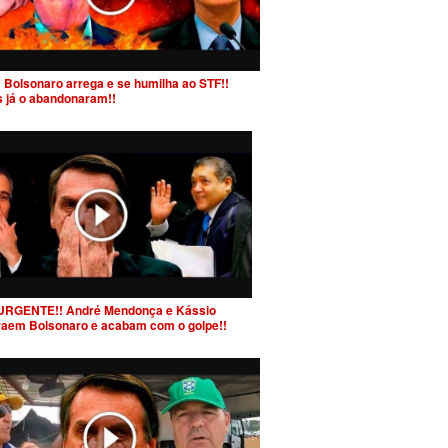
 Bolsonaro arrega e se humilha ao STF!!
s já o abandonaram!!
URGENTE!! André Mendonça e Kássio
raem Bolsonaro e acabam com o golpe!!