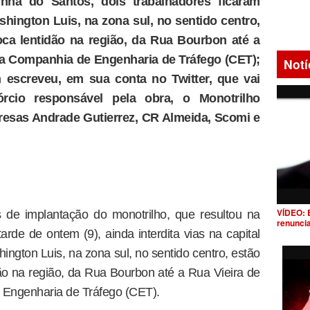
ha do Santos, dois trabalhadores ficaram
shington Luis, na zona sul, no sentido centro,
ca lentidão na região, da Rua Bourbon até a
 a Companhia de Engenharia de Tráfego (CET);
Notí
 escreveu, em sua conta no Twitter, que vai
órcio responsável pela obra, o Monotrilho
resas Andrade Gutierrez, CR Almeida, Scomi e
VÍDEO: 
de implantação do monotrilho, que resultou na
renunci
rde de ontem (9), ainda interdita vias na capital
ington Luis, na zona sul, no sentido centro, estão
ão na região, da Rua Bourbon até a Rua Vieira de
Engenharia de Tráfego (CET).