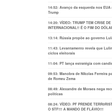
14:52:
Avanço da esquerda nos EUA
Trump
14:20:
VÍDEO: TRUMP TEM CRlSE DE
INTERNACIONAL!! É O FIM DO DÓLA
13:14:
Rússia propõe ao governo Lula
11:43:
Levantamento revela que Luli
ciclos eleitorais
11:04:
PT lança estratégia com candi
09:53:
Manobra de Nikolas Ferreira pa
de Romeu Zema
08:49:
Alexandre de Moraes nega recu
políticas
08:24:
VÍDEO: PF PRENDE TERR0RlS
O STF!!! A MANDO DE FLÁVIO!!!