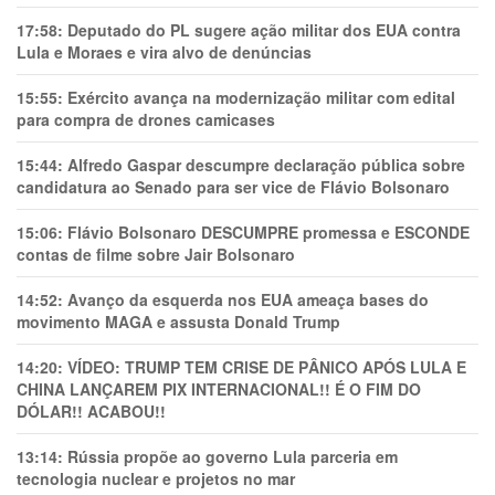
17:58:
Deputado do PL sugere ação militar dos EUA contra
Lula e Moraes e vira alvo de denúncias
15:55:
Exército avança na modernização militar com edital
para compra de drones camicases
15:44:
Alfredo Gaspar descumpre declaração pública sobre
candidatura ao Senado para ser vice de Flávio Bolsonaro
15:06:
Flávio Bolsonaro DESCUMPRE promessa e ESCONDE
contas de filme sobre Jair Bolsonaro
14:52:
Avanço da esquerda nos EUA ameaça bases do
movimento MAGA e assusta Donald Trump
14:20:
VÍDEO: TRUMP TEM CRlSE DE PÂNlCO APÓS LULA E
CHINA LANÇAREM PIX INTERNACIONAL!! É O FIM DO
DÓLAR!! ACABOU!!
13:14:
Rússia propõe ao governo Lula parceria em
tecnologia nuclear e projetos no mar