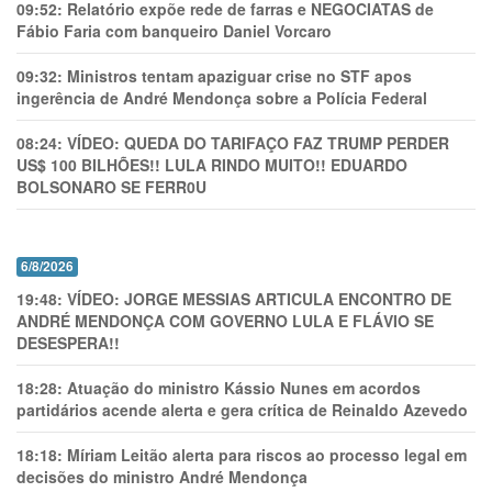
09:52:
Relatório expõe rede de farras e NEGOCIATAS de
Fábio Faria com banqueiro Daniel Vorcaro
09:32:
Ministros tentam apaziguar crise no STF apos
ingerência de André Mendonça sobre a Polícia Federal
08:24:
VÍDEO: QUEDA DO TARIFAÇO FAZ TRUMP PERDER
US$ 100 BILHÕES!! LULA RINDO MUITO!! EDUARDO
BOLSONARO SE FERR0U
6/8/2026
19:48:
VÍDEO: JORGE MESSIAS ARTICULA ENCONTRO DE
ANDRÉ MENDONÇA COM GOVERNO LULA E FLÁVIO SE
DESESPERA!!
18:28:
Atuação do ministro Kássio Nunes em acordos
partidários acende alerta e gera crítica de Reinaldo Azevedo
18:18:
Míriam Leitão alerta para riscos ao processo legal em
decisões do ministro André Mendonça