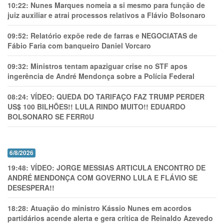
10:22:
Nunes Marques nomeia a si mesmo para função de
juiz auxiliar e atrai processos relativos a Flávio Bolsonaro
09:52:
Relatório expõe rede de farras e NEGOCIATAS de
Fábio Faria com banqueiro Daniel Vorcaro
09:32:
Ministros tentam apaziguar crise no STF apos
ingerência de André Mendonça sobre a Polícia Federal
08:24:
VÍDEO: QUEDA DO TARIFAÇO FAZ TRUMP PERDER
US$ 100 BILHÕES!! LULA RINDO MUITO!! EDUARDO
BOLSONARO SE FERR0U
6/8/2026
19:48:
VÍDEO: JORGE MESSIAS ARTICULA ENCONTRO DE
ANDRÉ MENDONÇA COM GOVERNO LULA E FLÁVIO SE
DESESPERA!!
18:28:
Atuação do ministro Kássio Nunes em acordos
partidários acende alerta e gera crítica de Reinaldo Azevedo