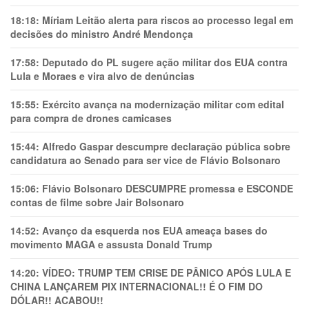
18:18:
Míriam Leitão alerta para riscos ao processo legal em
decisões do ministro André Mendonça
17:58:
Deputado do PL sugere ação militar dos EUA contra
Lula e Moraes e vira alvo de denúncias
15:55:
Exército avança na modernização militar com edital
para compra de drones camicases
15:44:
Alfredo Gaspar descumpre declaração pública sobre
candidatura ao Senado para ser vice de Flávio Bolsonaro
15:06:
Flávio Bolsonaro DESCUMPRE promessa e ESCONDE
contas de filme sobre Jair Bolsonaro
14:52:
Avanço da esquerda nos EUA ameaça bases do
movimento MAGA e assusta Donald Trump
14:20:
VÍDEO: TRUMP TEM CRlSE DE PÂNlCO APÓS LULA E
CHINA LANÇAREM PIX INTERNACIONAL!! É O FIM DO
DÓLAR!! ACABOU!!