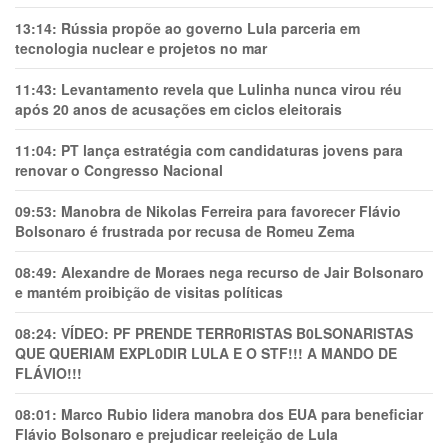
13:14:
Rússia propõe ao governo Lula parceria em
tecnologia nuclear e projetos no mar
11:43:
Levantamento revela que Lulinha nunca virou réu
após 20 anos de acusações em ciclos eleitorais
11:04:
PT lança estratégia com candidaturas jovens para
renovar o Congresso Nacional
09:53:
Manobra de Nikolas Ferreira para favorecer Flávio
Bolsonaro é frustrada por recusa de Romeu Zema
08:49:
Alexandre de Moraes nega recurso de Jair Bolsonaro
e mantém proibição de visitas políticas
08:24:
VÍDEO: PF PRENDE TERR0RlSTAS B0LSONARlSTAS
QUE QUERIAM EXPL0DlR LULA E O STF!!! A MANDO DE
FLÁVIO!!!
08:01:
Marco Rubio lidera manobra dos EUA para beneficiar
Flávio Bolsonaro e prejudicar reeleição de Lula