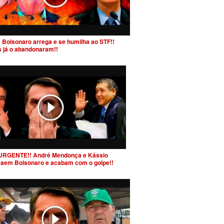
 Bolsonaro arrega e se humilha ao STF!!
s já o abandonaram!!
URGENTE!! André Mendonça e Kássio
raem Bolsonaro e acabam com o golpe!!