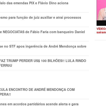
lo das emendas PIX e Flávio Dino aciona
mo para função de juiz auxiliar e atrai processos
VÍDEO:
s e NEGOCIATAS de Fábio Faria com banqueiro Daniel
saíram
rise no STF apos ingerência de André Mendonça sobre
FAZ TRUMP PERDER US$ 100 BILHÕES!! LULA RINDO
FERR0U
TICULA ENCONTRO DE ANDRÉ MENDONÇA COM
PERA!!
nes em acordos partidários acende alerta e gera