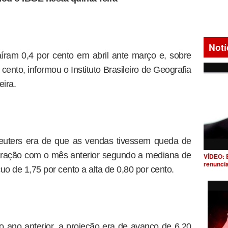
Notí
aíram 0,4 por cento em abril ante março e, sobre
ento, informou o Instituto Brasileiro de Geografia
eira.
euters era de que as vendas tivessem queda de
aração com o mês anterior segundo a mediana de
VÍDEO: 
renunci
uo de 1,75 por cento a alta de 0,80 por cento.
ano anterior, a projeção era de avanço de 6,20