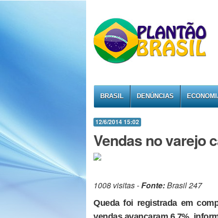
BRASIL
DENÚNCIAS
ECONOMI
12/6/2014 15:02
Vendas no varejo c
1008 visitas -
Fonte:
Brasil 247
Queda foi registrada em com
vendas avançaram 6,7%, inform