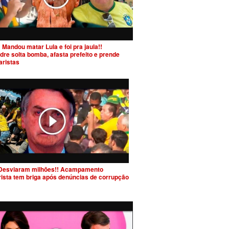
 Mandou matar Lula e foi pra jaula!!
dre solta bomba, afasta prefeito e prende
aristas
Desviaram milhões!! Acampamento
rista tem briga após denúncias de corrupção