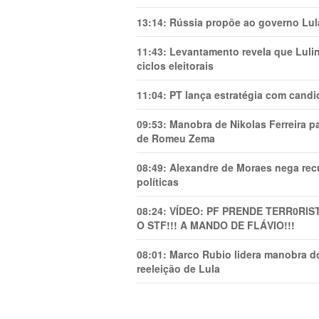
13:14:
Rússia propõe ao governo Lula
11:43:
Levantamento revela que Luli
ciclos eleitorais
11:04:
PT lança estratégia com candi
09:53:
Manobra de Nikolas Ferreira pa
de Romeu Zema
08:49:
Alexandre de Moraes nega recu
políticas
08:24:
VÍDEO: PF PRENDE TERR0RlS
O STF!!! A MANDO DE FLÁVIO!!!
08:01:
Marco Rubio lidera manobra do
reeleição de Lula