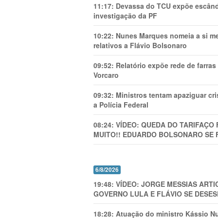
11:17:
Devassa do TCU expõe escânda
investigação da PF
10:22:
Nunes Marques nomeia a si mes
relativos a Flávio Bolsonaro
09:52:
Relatório expõe rede de farra
Vorcaro
09:32:
Ministros tentam apaziguar c
a Polícia Federal
08:24:
VÍDEO: QUEDA DO TARIFAÇO 
MUITO!! EDUARDO BOLSONARO SE 
6/8/2026
19:48:
VÍDEO: JORGE MESSIAS AR
GOVERNO LULA E FLÁVIO SE DESES
18:28:
Atuação do ministro Kássio Nu