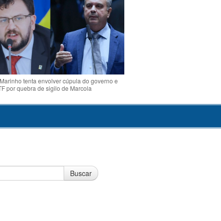
Marinho tenta envolver cúpula do governo e
TF por quebra de sigilo de Marcola
Buscar