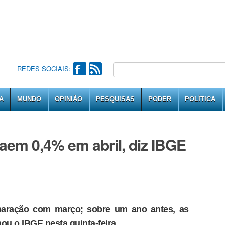
REDES SOCIAIS:
A
MUNDO
OPINIÃO
PESQUISAS
PODER
POLÍTICA
aem 0,4% em abril, diz IBGE
paração com março; sobre um ano antes, as
ou o IBGE nesta quinta-feira