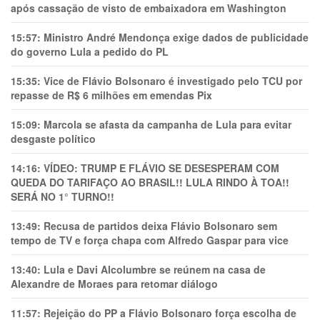
após cassação de visto de embaixadora em Washington
15:57:
Ministro André Mendonça exige dados de publicidade
do governo Lula a pedido do PL
15:35:
Vice de Flávio Bolsonaro é investigado pelo TCU por
repasse de R$ 6 milhões em emendas Pix
15:09:
Marcola se afasta da campanha de Lula para evitar
desgaste político
14:16:
VÍDEO: TRUMP E FLÁVIO SE DESESPERAM COM
QUEDA DO TARIFAÇO AO BRASIL!! LULA RINDO À TOA!!
SERÁ NO 1° TURNO!!
13:49:
Recusa de partidos deixa Flávio Bolsonaro sem
tempo de TV e força chapa com Alfredo Gaspar para vice
13:40:
Lula e Davi Alcolumbre se reúnem na casa de
Alexandre de Moraes para retomar diálogo
11:57:
Rejeição do PP a Flávio Bolsonaro força escolha de