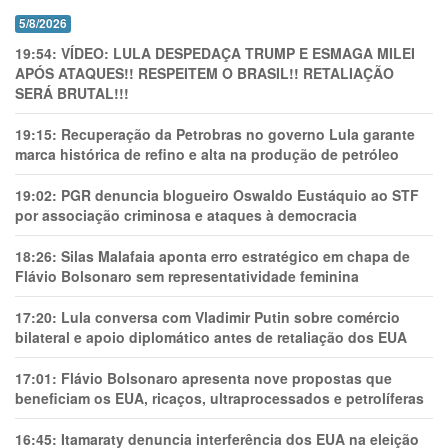
5/8/2026
19:54:
VÍDEO: LULA DESPEDAÇA TRUMP E ESMAGA MILEI
APÓS ATAQUES!! RESPEITEM O BRASIL!! RETALIAÇÃO
SERÁ BRUTAL!!!
19:15:
Recuperação da Petrobras no governo Lula garante
marca histórica de refino e alta na produção de petróleo
19:02:
PGR denuncia blogueiro Oswaldo Eustáquio ao STF
por associação criminosa e ataques à democracia
18:26:
Silas Malafaia aponta erro estratégico em chapa de
Flávio Bolsonaro sem representatividade feminina
17:20:
Lula conversa com Vladimir Putin sobre comércio
bilateral e apoio diplomático antes de retaliação dos EUA
17:01:
Flávio Bolsonaro apresenta nove propostas que
beneficiam os EUA, ricaços, ultraprocessados e petrolíferas
16:45:
Itamaraty denuncia interferência dos EUA na eleição