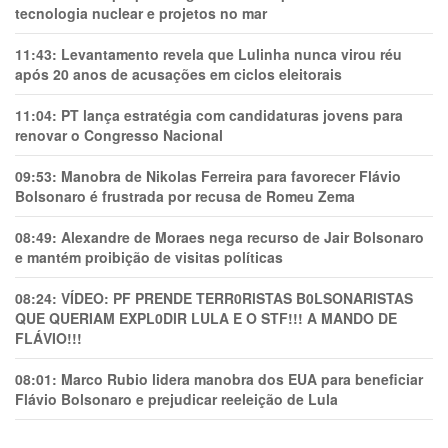
tecnologia nuclear e projetos no mar
11:43:
Levantamento revela que Lulinha nunca virou réu
após 20 anos de acusações em ciclos eleitorais
11:04:
PT lança estratégia com candidaturas jovens para
renovar o Congresso Nacional
09:53:
Manobra de Nikolas Ferreira para favorecer Flávio
Bolsonaro é frustrada por recusa de Romeu Zema
08:49:
Alexandre de Moraes nega recurso de Jair Bolsonaro
e mantém proibição de visitas políticas
08:24:
VÍDEO: PF PRENDE TERR0RlSTAS B0LSONARlSTAS
QUE QUERIAM EXPL0DlR LULA E O STF!!! A MANDO DE
FLÁVIO!!!
08:01:
Marco Rubio lidera manobra dos EUA para beneficiar
Flávio Bolsonaro e prejudicar reeleição de Lula