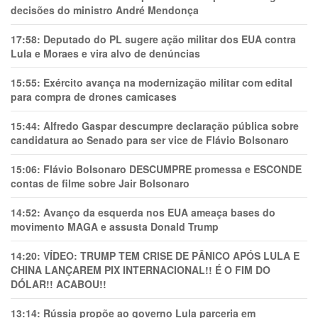
decisões do ministro André Mendonça
17:58:
Deputado do PL sugere ação militar dos EUA contra
Lula e Moraes e vira alvo de denúncias
15:55:
Exército avança na modernização militar com edital
para compra de drones camicases
15:44:
Alfredo Gaspar descumpre declaração pública sobre
candidatura ao Senado para ser vice de Flávio Bolsonaro
15:06:
Flávio Bolsonaro DESCUMPRE promessa e ESCONDE
contas de filme sobre Jair Bolsonaro
14:52:
Avanço da esquerda nos EUA ameaça bases do
movimento MAGA e assusta Donald Trump
14:20:
VÍDEO: TRUMP TEM CRlSE DE PÂNlCO APÓS LULA E
CHINA LANÇAREM PIX INTERNACIONAL!! É O FIM DO
DÓLAR!! ACABOU!!
13:14:
Rússia propõe ao governo Lula parceria em