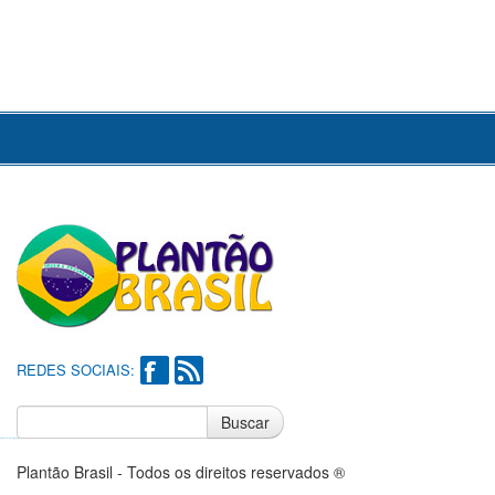
REDES SOCIAIS:
Buscar
Notícias do Flamengo
Notícias do Corinthians
Plantão Brasil - Todos os direitos reservados ®