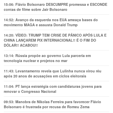
15:06:
Flávio Bolsonaro DESCUMPRE promessa e ESCONDE
contas de filme sobre Jair Bolsonaro
14:52:
Avanço da esquerda nos EUA ameaça bases do
movimento MAGA e assusta Donald Trump
14:20:
VÍDEO: TRUMP TEM CRlSE DE PÂNlCO APÓS LULA E
CHINA LANÇAREM PIX INTERNACIONAL!! É O FIM DO
DÓLAR!! ACABOU!!
13:14:
Rússia propõe ao governo Lula parceria em
tecnologia nuclear e projetos no mar
11:43:
Levantamento revela que Lulinha nunca virou réu
após 20 anos de acusações em ciclos eleitorais
11:04:
PT lança estratégia com candidaturas jovens para
renovar o Congresso Nacional
09:53:
Manobra de Nikolas Ferreira para favorecer Flávio
Bolsonaro é frustrada por recusa de Romeu Zema