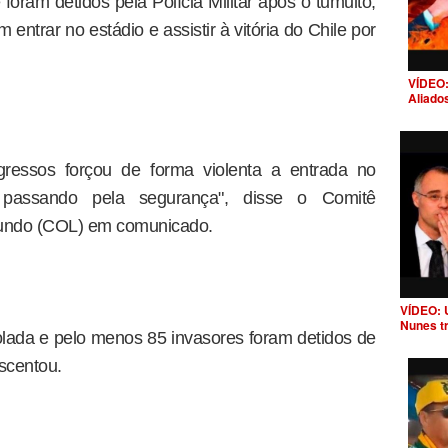
oram detidos pela Polícia Militar após o tumulto,
ntrar no estádio e assistir à vitória do Chile por
VÍDEO:
Aliado
essos forçou de forma violenta a entrada no
 passando pela segurança", disse o Comitê
undo (COL) em comunicado.
VÍDEO: 
Nunes t
rolada e pelo menos 85 invasores foram detidos de
escentou.