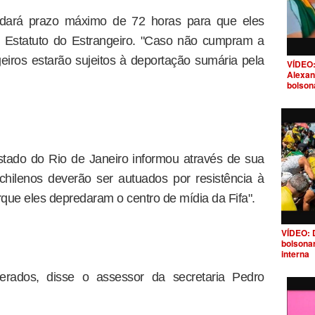
e dará prazo máximo de 72 horas para que eles
 Estatuto do Estrangeiro. "Caso não cumpram a
geiros estarão sujeitos à deportação sumária pela
VÍDEO:
Alexan
bolson
tado do Rio de Janeiro informou através de sua
hilenos deverão ser autuados por resistência à
rque eles depredaram o centro de mídia da Fifa".
VÍDEO: 
bolsona
interna
berados, disse o assessor da secretaria Pedro