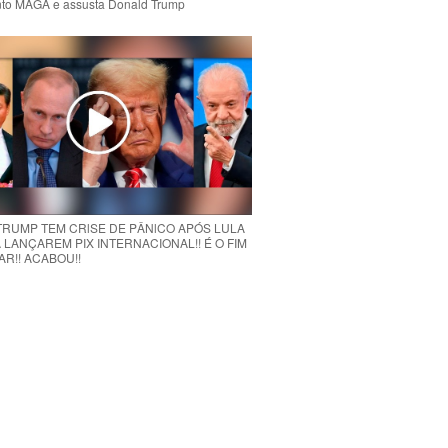
to MAGA e assusta Donald Trump
 TRUMP TEM CRlSE DE PÂNlCO APÓS LULA
 LANÇAREM PIX INTERNACIONAL!! É O FIM
R!! ACABOU!!