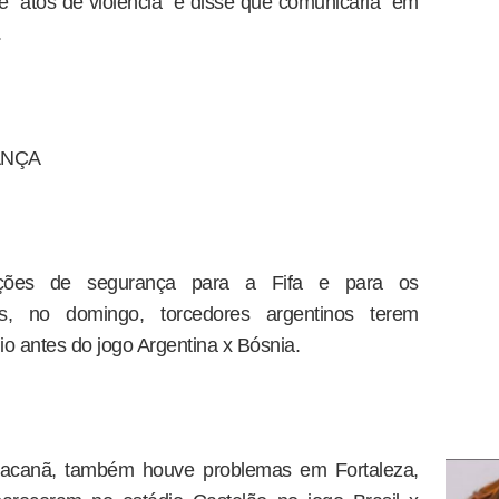
"atos de violência" e disse que comunicaria "em
.
ANÇA
ações de segurança para a Fifa e para os
s, no domingo, torcedores argentinos terem
o antes do jogo Argentina x Bósnia.
racanã, também houve problemas em Fortaleza,