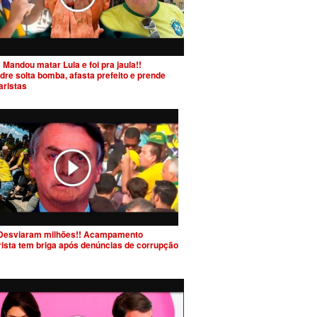
 Mandou matar Lula e foi pra jaula!!
dre solta bomba, afasta prefeito e prende
aristas
Desviaram milhões!! Acampamento
rista tem briga após denúncias de corrupção