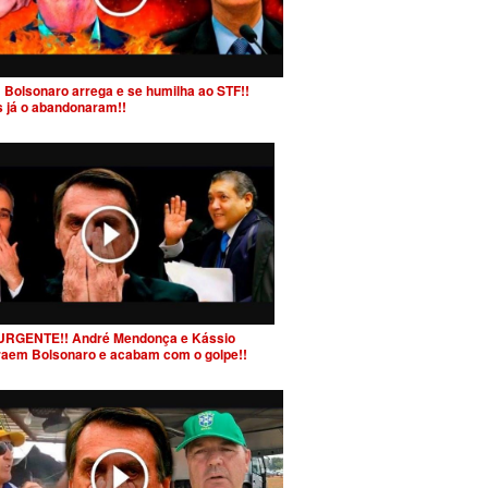
 Bolsonaro arrega e se humilha ao STF!!
s já o abandonaram!!
URGENTE!! André Mendonça e Kássio
raem Bolsonaro e acabam com o golpe!!