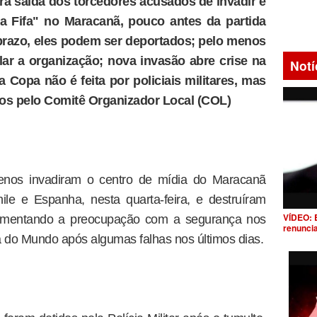
ara saída dos torcedores acusados de invadir e
a Fifa" no Maracanã, pouco antes da partida
 prazo, eles podem ser deportados; pelo menos
lar a organização; nova invasão abre crise na
Notí
 Copa não é feita por policiais militares, mas
dos pelo Comitê Organizador Local (COL)
lenos invadiram o centro de mídia do Maracanã
ile e Espanha, nesta quarta-feira, e destruíram
VÍDEO: 
 aumentando a preocupação com a segurança nos
renunci
a do Mundo após algumas falhas nos últimos dias.