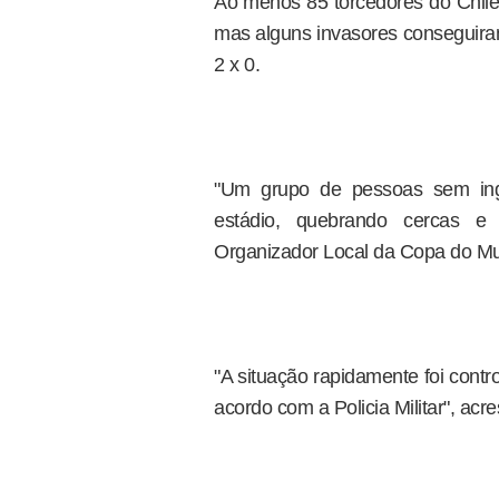
Ao menos 85 torcedores do Chile f
mas alguns invasores conseguiram e
2 x 0.
"Um grupo de pessoas sem ingr
estádio, quebrando cercas e
Organizador Local da Copa do M
"A situação rapidamente foi cont
acordo com a Policia Militar", acr