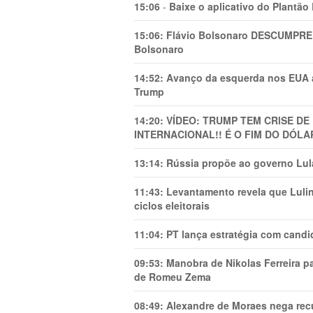
15:06
-
Baixe o aplicativo do Plantão
15:06:
Flávio Bolsonaro DESCUMPRE 
Bolsonaro
14:52:
Avanço da esquerda nos EUA
Trump
14:20:
VÍDEO: TRUMP TEM CRlSE DE
INTERNACIONAL!! É O FIM DO DÓLA
13:14:
Rússia propõe ao governo Lula
11:43:
Levantamento revela que Luli
ciclos eleitorais
11:04:
PT lança estratégia com candi
09:53:
Manobra de Nikolas Ferreira pa
de Romeu Zema
08:49:
Alexandre de Moraes nega recu