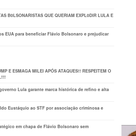
TAS B0LSONARlSTAS QUE QUERIAM EXPL0DlR LULA E
s EUA para beneficiar Flávio Bolsonaro e prejudicar
MP E ESMAGA MILEI APÓS ATAQUES!! RESPEITEM O
!!!
overno Lula garante marca histórica de refino e alta
do Eustáquio ao STF por associação criminosa e
tratégico em chapa de Flávio Bolsonaro sem