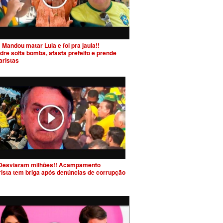
 Mandou matar Lula e foi pra jaula!!
dre solta bomba, afasta prefeito e prende
aristas
Desviaram milhões!! Acampamento
rista tem briga após denúncias de corrupção