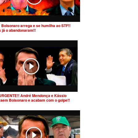
 Bolsonaro arrega e se humilha ao STF!!
s já o abandonaram!!
URGENTE!! André Mendonça e Kássio
raem Bolsonaro e acabam com o golpe!!