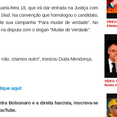
rta-feira 18, que irá dar entrada na Justiça com
o Skaf. Na convenção que homologou o candidato,
VÍDEO:
 de sua campanha "Para mudar de verdade". No
Aliado
do na disputa com o slogan "Mudar de Verdade".
e não, criamos outro", ironizou Duda Mendonça.
VÍDEO: 
Nunes t
ique aqui!
tra Bolsonaro e a direita fascista, inscreva-se
YouTube.