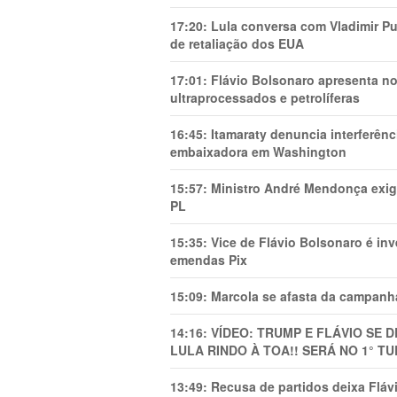
17:20:
Lula conversa com Vladimir Put
de retaliação dos EUA
17:01:
Flávio Bolsonaro apresenta no
ultraprocessados e petrolíferas
16:45:
Itamaraty denuncia interferên
embaixadora em Washington
15:57:
Ministro André Mendonça exig
PL
15:35:
Vice de Flávio Bolsonaro é in
emendas Pix
15:09:
Marcola se afasta da campanha
14:16:
VÍDEO: TRUMP E FLÁVIO SE 
LULA RINDO À TOA!! SERÁ NO 1° TU
13:49:
Recusa de partidos deixa Flá