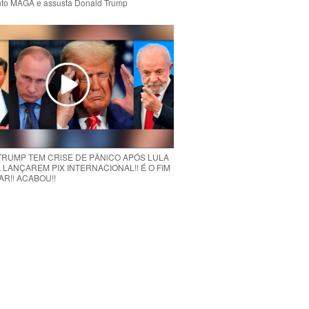
to MAGA e assusta Donald Trump
 TRUMP TEM CRlSE DE PÂNlCO APÓS LULA
 LANÇAREM PIX INTERNACIONAL!! É O FIM
R!! ACABOU!!