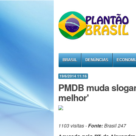
BRASIL
DENÚNCIAS
ECONOMI
19/6/2014 11:16
PMDB muda slogan 
melhor'
1103 visitas -
Fonte:
Brasil 247