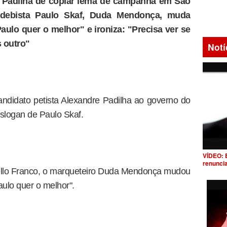
 Padilha de copiar lema de campanha em São
edebista Paulo Skaf, Duda Mendonça, muda
ulo quer o melhor" e ironiza: "Precisa ver se
 outro"
Notí
andidato petista Alexandre Padilha ao governo do
slogan de Paulo Skaf.
VÍDEO: 
renunci
ello Franco, o marqueteiro Duda Mendonça mudou
ulo quer o melhor".