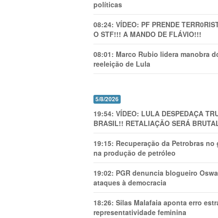
políticas
08:24:
VÍDEO: PF PRENDE TERR0RlS
O STF!!! A MANDO DE FLÁVIO!!!
08:01:
Marco Rubio lidera manobra do
reeleição de Lula
5/8/2026
19:54:
VÍDEO: LULA DESPEDAÇA TRU
BRASIL!! RETALIAÇÃO SERÁ BRUTAL
19:15:
Recuperação da Petrobras no g
na produção de petróleo
19:02:
PGR denuncia blogueiro Oswal
ataques à democracia
18:26:
Silas Malafaia aponta erro es
representatividade feminina