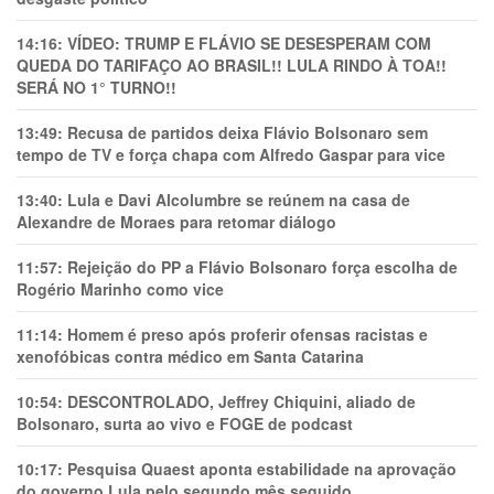
14:16:
VÍDEO: TRUMP E FLÁVIO SE DESESPERAM COM
QUEDA DO TARIFAÇO AO BRASIL!! LULA RINDO À TOA!!
SERÁ NO 1° TURNO!!
13:49:
Recusa de partidos deixa Flávio Bolsonaro sem
tempo de TV e força chapa com Alfredo Gaspar para vice
13:40:
Lula e Davi Alcolumbre se reúnem na casa de
Alexandre de Moraes para retomar diálogo
11:57:
Rejeição do PP a Flávio Bolsonaro força escolha de
Rogério Marinho como vice
11:14:
Homem é preso após proferir ofensas racistas e
xenofóbicas contra médico em Santa Catarina
10:54:
DESCONTROLADO, Jeffrey Chiquini, aliado de
Bolsonaro, surta ao vivo e FOGE de podcast
10:17:
Pesquisa Quaest aponta estabilidade na aprovação
do governo Lula pelo segundo mês seguido