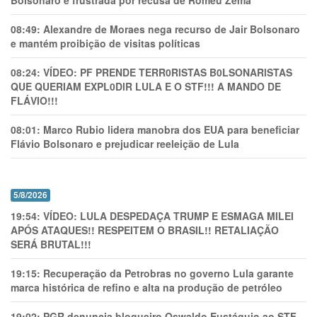
Bolsonaro é frustrada por recusa de Romeu Zema
08:49:
Alexandre de Moraes nega recurso de Jair Bolsonaro
e mantém proibição de visitas políticas
08:24:
VÍDEO: PF PRENDE TERR0RlSTAS B0LSONARlSTAS
QUE QUERIAM EXPL0DlR LULA E O STF!!! A MANDO DE
FLÁVIO!!!
08:01:
Marco Rubio lidera manobra dos EUA para beneficiar
Flávio Bolsonaro e prejudicar reeleição de Lula
5/8/2026
19:54:
VÍDEO: LULA DESPEDAÇA TRUMP E ESMAGA MILEI
APÓS ATAQUES!! RESPEITEM O BRASIL!! RETALIAÇÃO
SERÁ BRUTAL!!!
19:15:
Recuperação da Petrobras no governo Lula garante
marca histórica de refino e alta na produção de petróleo
19:02:
PGR denuncia blogueiro Oswaldo Eustáquio ao STF