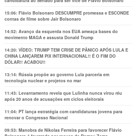
candidatura ao Senado para ser vice de Flávio Bolsonaro
15:06:
Flávio Bolsonaro DESCUMPRE promessa e ESCONDE
contas de filme sobre Jair Bolsonaro
14:52:
Avanço da esquerda nos EUA ameaça bases do
movimento MAGA e assusta Donald Trump
14:20:
VÍDEO: TRUMP TEM CRlSE DE PÂNlCO APÓS LULA E
CHINA LANÇAREM PIX INTERNACIONAL!! É O FIM DO
DÓLAR!! ACABOU!!
13:14:
Rússia propõe ao governo Lula parceria em
tecnologia nuclear e projetos no mar
11:43:
Levantamento revela que Lulinha nunca virou réu
após 20 anos de acusações em ciclos eleitorais
11:04:
PT lança estratégia com candidaturas jovens para
renovar o Congresso Nacional
09:53:
Manobra de Nikolas Ferreira para favorecer Flávio