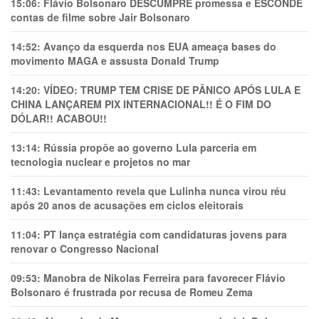
15:06:
Flávio Bolsonaro DESCUMPRE promessa e ESCONDE
contas de filme sobre Jair Bolsonaro
14:52:
Avanço da esquerda nos EUA ameaça bases do
movimento MAGA e assusta Donald Trump
14:20:
VÍDEO: TRUMP TEM CRlSE DE PÂNlCO APÓS LULA E
CHINA LANÇAREM PIX INTERNACIONAL!! É O FIM DO
DÓLAR!! ACABOU!!
13:14:
Rússia propõe ao governo Lula parceria em
tecnologia nuclear e projetos no mar
11:43:
Levantamento revela que Lulinha nunca virou réu
após 20 anos de acusações em ciclos eleitorais
11:04:
PT lança estratégia com candidaturas jovens para
renovar o Congresso Nacional
09:53:
Manobra de Nikolas Ferreira para favorecer Flávio
Bolsonaro é frustrada por recusa de Romeu Zema