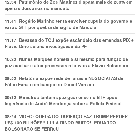
12:34:
Patrimônio de Zoe Martínez dispara mais de 200% em
apenas dois anos no mandato
11:41:
Rogério Marinho tenta envolver cúpula do governo e
vai ao STF por quebra de sigilo de Marcola
11:17:
Devassa do TCU expõe escândalo das emendas PIX e
Flávio Dino aciona investigação da PF
10:22:
Nunes Marques nomeia a si mesmo para função de
juiz auxiliar e atrai processos relativos a Flávio Bolsonaro
09:52:
Relatório expõe rede de farras e NEGOCIATAS de
Fábio Faria com banqueiro Daniel Vorcaro
09:32:
Ministros tentam apaziguar crise no STF apos
ingerência de André Mendonça sobre a Polícia Federal
08:24:
VÍDEO: QUEDA DO TARIFAÇO FAZ TRUMP PERDER
US$ 100 BILHÕES!! LULA RINDO MUITO!! EDUARDO
BOLSONARO SE FERR0U