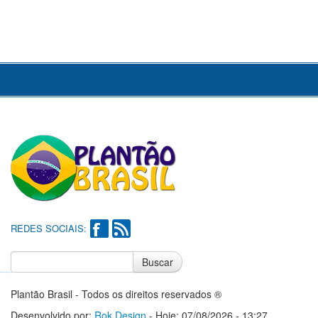
REDES SOCIAIS:
Buscar
Notícias do Flamengo
Notícias do Corinthians
Plantão Brasil - Todos os direitos reservados ®
Desenvolvido por:
Rok Design
- Hoje: 07/08/2026 - 13:27