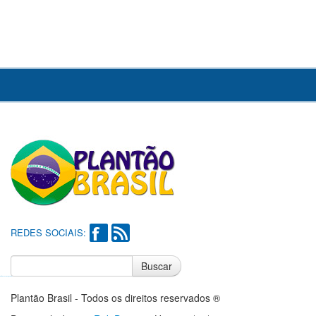
REDES SOCIAIS:
Buscar
Notícias do Flamengo
Notícias do Corinthians
Plantão Brasil - Todos os direitos reservados ®