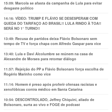
15:09:
Marcola se afasta da campanha de Lula para evitar
desgaste político
14:16:
VÍDEO: TRUMP E FLÁVIO SE DESESPERAM COM
QUEDA DO TARIFAÇO AO BRASIL!! LULA RINDO À TOA!!
SERÁ NO 1° TURNO!!
13:49:
Recusa de partidos deixa Flávio Bolsonaro sem
tempo de TV e força chapa com Alfredo Gaspar para vice
13:40:
Lula e Davi Alcolumbre se reúnem na casa de
Alexandre de Moraes para retomar diálogo
11:57:
Rejeição do PP a Flávio Bolsonaro força escolha de
Rogério Marinho como vice
11:14:
Homem é preso após proferir ofensas racistas e
xenofóbicas contra médico em Santa Catarina
10:54:
DESCONTROLADO, Jeffrey Chiquini, aliado de
Bolsonaro, surta ao vivo e FOGE de podcast