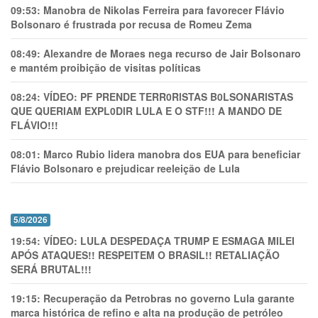
09:53:
Manobra de Nikolas Ferreira para favorecer Flávio
Bolsonaro é frustrada por recusa de Romeu Zema
08:49:
Alexandre de Moraes nega recurso de Jair Bolsonaro
e mantém proibição de visitas políticas
08:24:
VÍDEO: PF PRENDE TERR0RlSTAS B0LSONARlSTAS
QUE QUERIAM EXPL0DlR LULA E O STF!!! A MANDO DE
FLÁVIO!!!
08:01:
Marco Rubio lidera manobra dos EUA para beneficiar
Flávio Bolsonaro e prejudicar reeleição de Lula
5/8/2026
19:54:
VÍDEO: LULA DESPEDAÇA TRUMP E ESMAGA MILEI
APÓS ATAQUES!! RESPEITEM O BRASIL!! RETALIAÇÃO
SERÁ BRUTAL!!!
19:15:
Recuperação da Petrobras no governo Lula garante
marca histórica de refino e alta na produção de petróleo