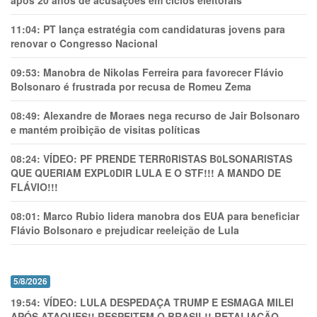
após 20 anos de acusações em ciclos eleitorais
11:04:
PT lança estratégia com candidaturas jovens para
renovar o Congresso Nacional
09:53:
Manobra de Nikolas Ferreira para favorecer Flávio
Bolsonaro é frustrada por recusa de Romeu Zema
08:49:
Alexandre de Moraes nega recurso de Jair Bolsonaro
e mantém proibição de visitas políticas
08:24:
VÍDEO: PF PRENDE TERR0RlSTAS B0LSONARlSTAS
QUE QUERIAM EXPL0DlR LULA E O STF!!! A MANDO DE
FLÁVIO!!!
08:01:
Marco Rubio lidera manobra dos EUA para beneficiar
Flávio Bolsonaro e prejudicar reeleição de Lula
5/8/2026
19:54:
VÍDEO: LULA DESPEDAÇA TRUMP E ESMAGA MILEI
APÓS ATAQUES!! RESPEITEM O BRASIL!! RETALIAÇÃO