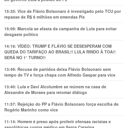
15:35:
Vice de Flávio Bolsonaro é investigado pelo TCU por
repasse de R$ 6 milhões em emendas Pix
15:09:
Marcola se afasta da campanha de Lula para evitar
desgaste político
14:16:
VÍDEO: TRUMP E FLÁVIO SE DESESPERAM COM
QUEDA DO TARIFAÇO AO BRASIL!! LULA RINDO À TOA!!
SERÁ NO 1° TURNO!!
13:49:
Recusa de partidos deixa Flávio Bolsonaro sem
tempo de TV e força chapa com Alfredo Gaspar para vice
13:40:
Lula e Davi Alcolumbre se reúnem na casa de
Alexandre de Moraes para retomar diálogo
11:57:
Rejeição do PP a Flávio Bolsonaro força escolha de
Rogério Marinho como vice
11:14:
Homem é preso após proferir ofensas racistas e
xenofóbicas contra médico em Santa Catarina