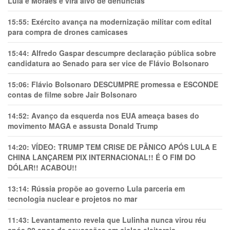
Lula e Moraes e vira alvo de denúncias
15:55:
Exército avança na modernização militar com edital
para compra de drones camicases
15:44:
Alfredo Gaspar descumpre declaração pública sobre
candidatura ao Senado para ser vice de Flávio Bolsonaro
15:06:
Flávio Bolsonaro DESCUMPRE promessa e ESCONDE
contas de filme sobre Jair Bolsonaro
14:52:
Avanço da esquerda nos EUA ameaça bases do
movimento MAGA e assusta Donald Trump
14:20:
VÍDEO: TRUMP TEM CRlSE DE PÂNlCO APÓS LULA E
CHINA LANÇAREM PIX INTERNACIONAL!! É O FIM DO
DÓLAR!! ACABOU!!
13:14:
Rússia propõe ao governo Lula parceria em
tecnologia nuclear e projetos no mar
11:43:
Levantamento revela que Lulinha nunca virou réu